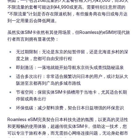
例如，一个包含2GB流量的7天套餐价格大约为¥3,000，而30天
不限流量的套餐可能达到¥4,990或更高。需要特别注意所谓的
“不限流量”计划是否存在限速机制，有些服务商在每日或每月达
到一定用量后会降低网速。
虽然实体SIM卡依然有其使用场景，但Roamless的eSIM对现代旅
行者而言则拥有显著优势：
无过期限制：无论是东京的短暂停留，还是北海道乡村的深
度之旅，您都可自由安排行程
即刻激活：一落地就能开始导航东京街头或查找隐秘温泉
适合多次出行：非常适合频繁访问日本的用户，或计划从大
阪游至京都再到广岛的多城市路线
节省空间：保留实体SIM卡插槽用于当地卡，尤其适合长期
停留或商务出行
环保低碳：减少塑料浪费，契合日本日益增强的环保意识
Roamless eSIM完美契合日本科技先进的氛围，以更高的灵活性
和更顺畅的使用体验，超越传统实体SIM卡。借助这一技术，您
可以专注于旅程本身，而无需担心网络连接问题，无论身处都市