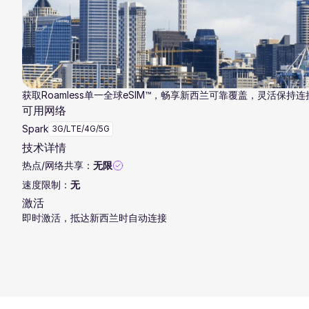
获取Roamless单一全球eSIM™，畅享新西兰可靠覆盖，灵活保持连
可用网络
Spark
3G/LTE/4G/5G
技术详情
热点/网络共享：
无限
速度限制：
无
激活
即时激活，抵达新西兰时自动连接