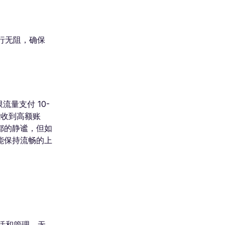
畅行无阻，确保
量支付 10-
能收到高额账
都的静谧，但如
能保持流畅的上
激活和管理，无