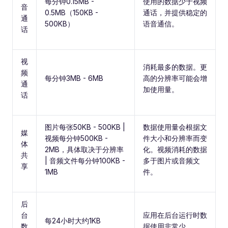
每分钟0.15MB -
使用的数据少于视频
音
0.5MB（150KB -
通话，并提供稳定的
通
500KB）
语音通信。
话
视
消耗最多的数据。更
频
每分钟3MB - 6MB
高的分辨率可能会增
通
加使用量。
话
图片每张50KB - 500KB |
数据使用量会根据文
媒
视频每分钟500KB -
件大小和分辨率而变
体
2MB，具体取决于分辨率
化。视频消耗的数据
共
| 音频文件每分钟100KB -
多于图片或音频文
享
1MB
件。
后
台
应用在后台运行时数
每24小时大约1KB
数
据使用非常少。