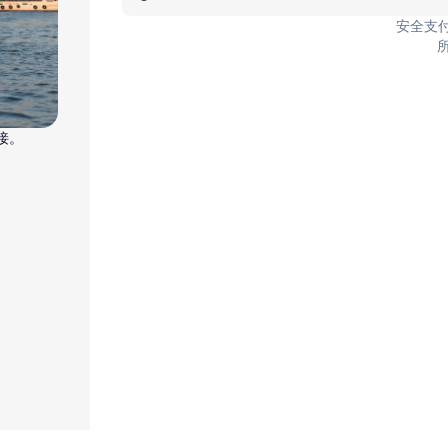
安全支
接。