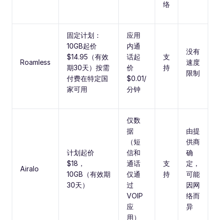
络
固定计划：
应用
10GB起价
内通
没有
$14.95（有效
话起
支
Roamless
速度
期30天）按需
价
持
限制
付费在特定国
$0.01/
家可用
分钟
仅数
据
由提
（短
供商
计划起价
信和
确
$18，
通话
支
定，
Airalo
10GB（有效期
仅通
持
可能
30天）
过
因网
VOIP
络而
应
异
用）