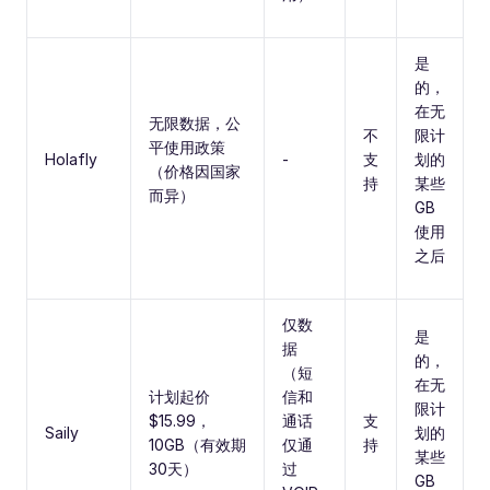
是
的，
在无
无限数据，公
不
限计
平使用政策
Holafly
-
支
划的
（价格因国家
持
某些
而异）
GB
使用
之后
仅数
是
据
的，
（短
在无
计划起价
信和
限计
$15.99，
通话
支
Saily
划的
10GB（有效期
仅通
持
某些
30天）
过
GB