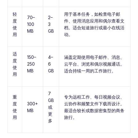
轻
用于基本任务，如检查电子邮
70–
2–
度
件、使用消息应用和偶尔查看文
100
3
使
档。适合短途旅行或最小在线活
MB
GB
用
动。
适
150–
4–
涵盖定期使用电子邮件、消息、
度
250
6
云平台、浏览和偶尔视频通话。
使
MB
GB
适合持续一周的工作旅行。
用
7
重
专为远程工作、每日视频会议、
GB
度
300+
云协作和频繁文件下载而设计。
或
使
MB
最适合较长或数据密集型的商务
更
用
旅行。
多