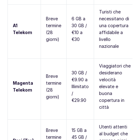
Turisti che
Breve
6 GB a
necessitano di
A1
termine
30 GB /
una copertura
Telekom
(28
€10 a
affidabile a
giorni)
€30
livello
nazionale
Viaggiatori che
30 GB /
desiderano
Breve
€9.90 a
velocità
Magenta
termine
Illimitato
elevate e
Telekom
(28
/
buona
giorni)
€29.90
copertura in
città
Utenti attenti
Breve
15 GB a
al budget che
termine
45 GB /