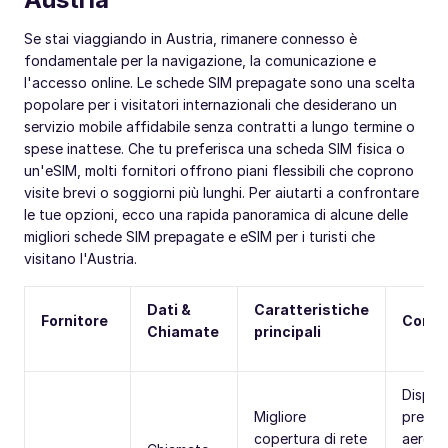
Se stai viaggiando in Austria, rimanere connesso è
fondamentale per la navigazione, la comunicazione e
l'accesso online. Le schede SIM prepagate sono una scelta
popolare per i visitatori internazionali che desiderano un
servizio mobile affidabile senza contratti a lungo termine o
spese inattese. Che tu preferisca una scheda SIM fisica o
un'eSIM, molti fornitori offrono piani flessibili che coprono
visite brevi o soggiorni più lunghi. Per aiutarti a confrontare
le tue opzioni, ecco una rapida panoramica di alcune delle
migliori schede SIM prepagate e eSIM per i turisti che
visitano l'Austria.
Dati &
Caratteristiche
Fornitore
Comod
Chiamate
principali
Disponi
Migliore
presso
copertura di rete
aeropo