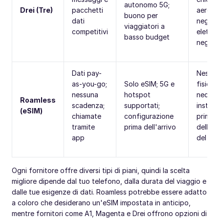
autonomo 5G;
Drei (Tre)
pacchetti
aeropor
buono per
dati
negozi
viaggiatori a
competitivi
elettro
basso budget
negozi
Dati pay-
Nessun
as-you-go;
Solo eSIM; 5G e
fisica
nessuna
hotspot
necess
Roamless
scadenza;
supportati;
installa
(eSIM)
chiamate
configurazione
prima
tramite
prima dell'arrivo
dell'ini
app
del vi
Ogni fornitore offre diversi tipi di piani, quindi la scelta
migliore dipende dal tuo telefono, dalla durata del viaggio e
dalle tue esigenze di dati. Roamless potrebbe essere adatto
a coloro che desiderano un'eSIM impostata in anticipo,
mentre fornitori come A1, Magenta e Drei offrono opzioni di