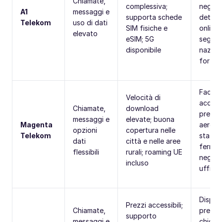
Chiamate,
complessiva;
negozi
A1
messaggi e
supporta schede
dettag
Telekom
uso di dati
SIM fisiche e
online;
elevato
eSIM; 5G
segnal
disponibile
nazion
forte
Facile 
Velocità di
acquis
Chiamate,
download
presso
messaggi e
elevate; buona
Magenta
aeropo
opzioni
copertura nelle
Telekom
stazion
dati
città e nelle aree
ferrovi
flessibili
rurali; roaming UE
negozi
incluso
ufficial
Disponi
Prezzi accessibili;
Chiamate,
presso
supporto
messaggi e
chiosc