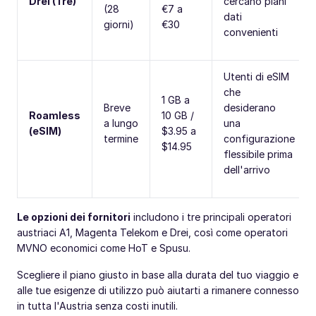
Drei (Tre)
cercano piani
(28
€7 a
dati
giorni)
€30
convenienti
Utenti di eSIM
che
1 GB a
Breve
desiderano
Roamless
10 GB /
a lungo
una
(eSIM)
$3.95 a
termine
configurazione
$14.95
flessibile prima
dell'arrivo
Le opzioni dei fornitori
includono i tre principali operatori
austriaci A1, Magenta Telekom e Drei, così come operatori
MVNO economici come HoT e Spusu.
Scegliere il piano giusto in base alla durata del tuo viaggio e
alle tue esigenze di utilizzo può aiutarti a rimanere connesso
in tutta l'Austria senza costi inutili.