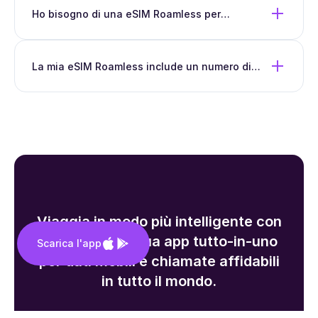
Ho bisogno di una eSIM Roamless per
effettuare chiamate tramite l'app Roamless?
La mia eSIM Roamless include un numero di
telefono?
Viaggia in modo più intelligente con
Roamless—la tua app tutto-in-uno
Scarica l'app
per dati mobili e chiamate affidabili
in tutto il mondo.