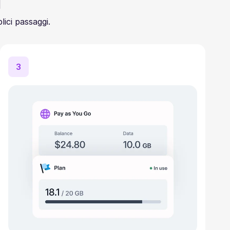
i
lici passaggi.
3