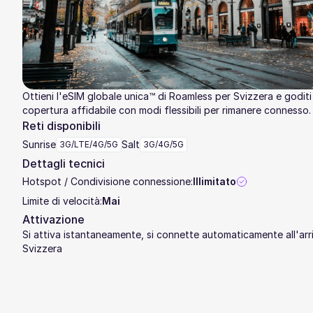
Ottieni l'eSIM globale unica™ di Roamless per Svizzera e goditi
copertura affidabile con modi flessibili per rimanere connesso.
Reti disponibili
Sunrise
Salt
3G/LTE/4G/5G
3G/4G/5G
Dettagli tecnici
Hotspot / Condivisione connessione:
Illimitato
Limite di velocità:
Mai
Attivazione
Si attiva istantaneamente, si connette automaticamente all'arri
Svizzera