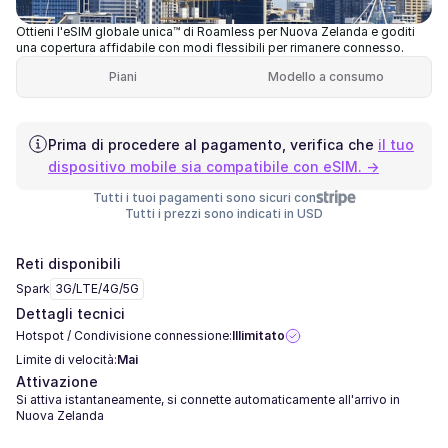
Ottieni l'eSIM globale unica™ di Roamless per Nuova Zelanda e goditi
una copertura affidabile con modi flessibili per rimanere connesso.
Piani
Modello a consumo
Prima di procedere al pagamento, verifica che
il tuo
dispositivo mobile sia compatibile con eSIM. →
Tutti i tuoi pagamenti sono sicuri con
Tutti i prezzi sono indicati in USD
Reti disponibili
Spark
3G/LTE/4G/5G
Dettagli tecnici
Hotspot / Condivisione connessione:
Illimitato
Limite di velocità:
Mai
Attivazione
Si attiva istantaneamente, si connette automaticamente all'arrivo in
Nuova Zelanda