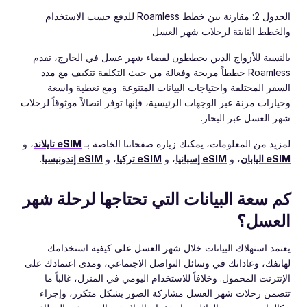
الجدول 2: مقارنة بين خطط Roamless للدفع حسب الاستخدام
والخطط الثابتة لرحلات شهر العسل
بالنسبة للأزواج الذين يخططون لقضاء شهر عسل في الخارج، تقدم
Roamless خططاً مريحة وفعالة من حيث التكلفة تتكيف مع مدد
السفر المختلفة واحتياجات البيانات المتنوعة. ومع تغطية واسعة
وخيارات مرنة عبر الوجهات الرئيسية، فإنها توفر اتصالاً موثوقاً لرحلات
شهر العسل عبر البحار.
لمزيد من المعلومات، يمكنك زيارة صفحاتنا الخاصة بـ
eSIM تايلاند
، و
eSIM اليابان
، و
eSIM إسبانيا
، و
eSIM تركيا
، و
eSIM إندونيسيا
.
كم سعة البيانات التي تحتاجها لرحلة شهر
العسل؟
يعتمد استهلاك البيانات خلال شهر العسل على كيفية استخدامك
لهاتفك، وعاداتك في وسائل التواصل الاجتماعي، ومدى اعتمادك على
الإنترنت المحمول. وخلافاً للاستخدام اليومي في المنزل، غالباً ما
تتضمن رحلات شهر العسل مشاركة الصور بشكل متكرر، وإجراء