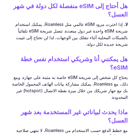
هل أحتاج إلى eSIM منفصلة لكل دولة في شهر
العسل؟
لا
، إذا اخترت مزود eSIM عالمي مثل Roamless، يمكنك استخدام
شريحة eSIM واحدة عبر دول متعددة. تتصل شريحة eSIM تلقائياً
بالشبكات المحلية أثناء تنقلك بين الوجهات، لذا لن تحتاج إلى تثبيت
شريحة جديدة لكل دولة.
هل يمكنني أنا وشريكي استخدام نفس خطة
eSIM؟
يحتاج كل شخص إلى شريحة eSIM خاصة به مثبتة على جهازه. ومع
ذلك، مع Roamless، يمكنك مشاركة بيانات الهاتف المحمول الخاصة
بك مع جهاز شريكك من خلال ميزة نقطة الاتصال (hotspot) غير
المحدودة.
ماذا يحدث لبياناتي غير المستخدمة بعد شهر
العسل؟
مع خطط الدفع حسب الاستخدام من Roamless، لا تنتهي صلاحية