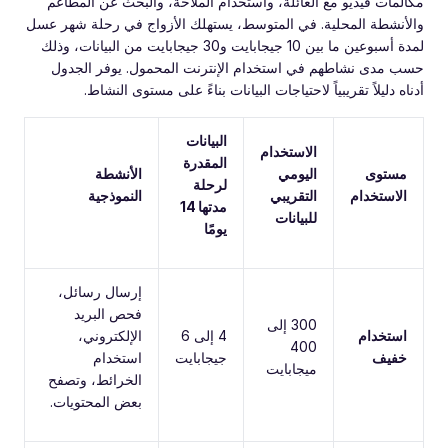
مكالمات فيديو مع العائلة، واستخدام الملاحة، والبحث عن المطاعم
والأنشطة المحلية. في المتوسط، يستهلك الأزواج في رحلة شهر عسل
لمدة أسبوعين ما بين 10 جيجابايت و30 جيجابايت من البيانات، وذلك
حسب مدى نشاطهم في استخدام الإنترنت المحمول. يوفر الجدول
أدناه دليلاً تقريبياً لاحتياجات البيانات بناءً على مستوى النشاط.
البيانات
الاستخدام
المقدرة
مستوى
اليومي
الأنشطة
لرحلة
الاستخدام
التقريبي
النموذجية
مدتها 14
للبيانات
يومًا
إرسال رسائل،
فحص البريد
300 إلى
استخدام
4 إلى 6
الإلكتروني،
400
خفيف
جيجابايت
استخدام
ميجابايت
الخرائط، وتصفح
بعض المحتويات.