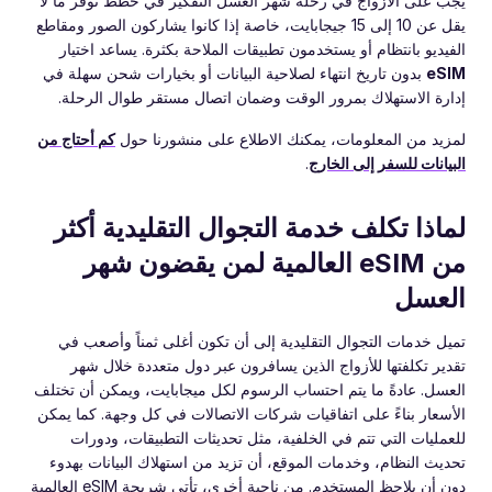
يجب على الأزواج في رحلة شهر العسل التفكير في خطط توفر ما لا
يقل عن 10 إلى 15 جيجابايت، خاصة إذا كانوا يشاركون الصور ومقاطع
الفيديو بانتظام أو يستخدمون تطبيقات الملاحة بكثرة. يساعد اختيار
eSIM
بدون تاريخ انتهاء لصلاحية البيانات أو بخيارات شحن سهلة في
إدارة الاستهلاك بمرور الوقت وضمان اتصال مستقر طوال الرحلة.
لمزيد من المعلومات، يمكنك الاطلاع على منشورنا حول
كم أحتاج من
البيانات للسفر إلى الخارج
.
لماذا تكلف خدمة التجوال التقليدية أكثر
من eSIM العالمية لمن يقضون شهر
العسل
تميل خدمات التجوال التقليدية إلى أن تكون أغلى ثمناً وأصعب في
تقدير تكلفتها للأزواج الذين يسافرون عبر دول متعددة خلال شهر
العسل. عادةً ما يتم احتساب الرسوم لكل ميجابايت، ويمكن أن تختلف
الأسعار بناءً على اتفاقيات شركات الاتصالات في كل وجهة. كما يمكن
للعمليات التي تتم في الخلفية، مثل تحديثات التطبيقات، ودورات
تحديث النظام، وخدمات الموقع، أن تزيد من استهلاك البيانات بهدوء
دون أن يلاحظ المستخدم. من ناحية أخرى، تأتي شريحة eSIM العالمية