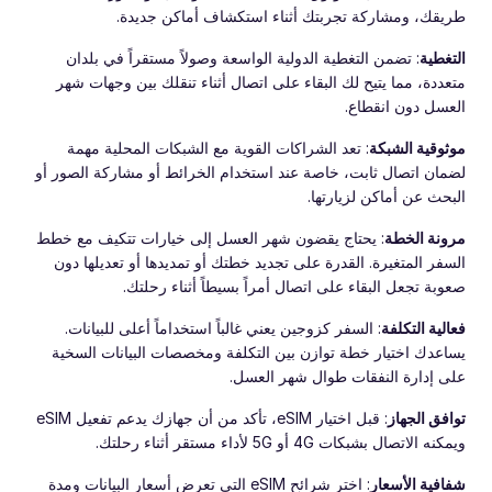
طريقك، ومشاركة تجربتك أثناء استكشاف أماكن جديدة.
التغطية
: تضمن التغطية الدولية الواسعة وصولاً مستقراً في بلدان
متعددة، مما يتيح لك البقاء على اتصال أثناء تنقلك بين وجهات شهر
العسل دون انقطاع.
موثوقية الشبكة
: تعد الشراكات القوية مع الشبكات المحلية مهمة
لضمان اتصال ثابت، خاصة عند استخدام الخرائط أو مشاركة الصور أو
البحث عن أماكن لزيارتها.
مرونة الخطة
: يحتاج يقضون شهر العسل إلى خيارات تتكيف مع خطط
السفر المتغيرة. القدرة على تجديد خطتك أو تمديدها أو تعديلها دون
صعوبة تجعل البقاء على اتصال أمراً بسيطاً أثناء رحلتك.
فعالية التكلفة
: السفر كزوجين يعني غالباً استخداماً أعلى للبيانات.
يساعدك اختيار خطة توازن بين التكلفة ومخصصات البيانات السخية
على إدارة النفقات طوال شهر العسل.
توافق الجهاز
: قبل اختيار eSIM، تأكد من أن جهازك يدعم تفعيل eSIM
ويمكنه الاتصال بشبكات 4G أو 5G لأداء مستقر أثناء رحلتك.
شفافية الأسعار
: اختر شرائح eSIM التي تعرض أسعار البيانات ومدة