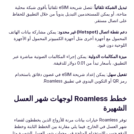
تبديل الشبكة تلقائياً
: تتصل شريحة eSIM تلقائياً بأقوى شبكة محلية
متاحة، أو يمكن للمستخدمين التبديل يدوياً من خلال التطبيق للحفاظ
على اتصال مستقر.
دعم نقطة اتصال (Hotspot) غير محدود
: يمكن مشاركة بيانات الهاتف
المحمول مع أجهزة أخرى مثل أجهزة الكمبيوتر المحمول أو الأجهزة
اللوحية دون قيود.
ميزة المكالمات الدولية
: يمكن إجراء المكالمات الصوتية مباشرة عبر
التطبيق، بأسعار تبدأ من 0.01 دولار للدقيقة.
تفعيل سهل
: يمكن إعداد شريحة eSIM في غضون دقائق باستخدام
رمز QR أو التكوين اليدوي في تطبيق Roamless.
خطط Roamless لوجهات شهر العسل
الشهيرة
توفر Roamless خيارات بيانات مرنة للأزواج الذين يخططون لقضاء
شهر العسل في الخارج. فيما يلي مقارنة بين الخطط الثابتة وخطط
الدفع حسب الاستخدام المتاحة في وجهات شهر العسل الشهيرة مثل