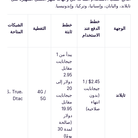
تايلاند، واليابان، وإسبانيا، وتركيا، وإندونيسيا.
خطط
خطط
الشبكات
الوجهة
الدفع عند
التغطية
ثابتة
المتاحة
الاستخدام
يبدأ من 1
جيجابايت
مقابل
2.95
$2.45 / 1
دولار إلى
جيجابايت
20
AIS، True،
4G /
تايلاند
(بدون
جيجابايت
Dtac
5G
انتهاء
مقابل
صلاحية)
19.95
دولار
(صالحة
لمدة 30
يومًا)