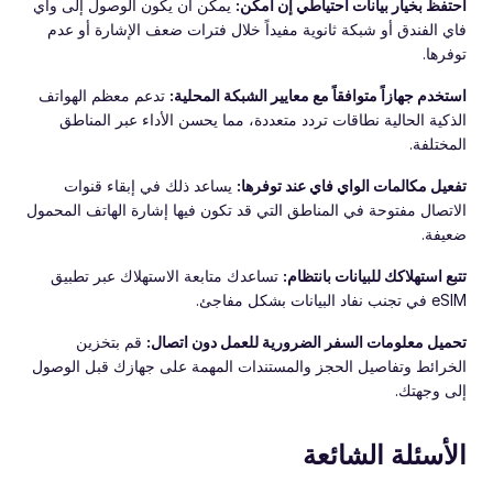
احتفظ بخيار بيانات احتياطي إن أمكن:
يمكن أن يكون الوصول إلى واي
فاي الفندق أو شبكة ثانوية مفيداً خلال فترات ضعف الإشارة أو عدم
توفرها.
استخدم جهازاً متوافقاً مع معايير الشبكة المحلية:
تدعم معظم الهواتف
الذكية الحالية نطاقات تردد متعددة، مما يحسن الأداء عبر المناطق
المختلفة.
تفعيل مكالمات الواي فاي عند توفرها:
يساعد ذلك في إبقاء قنوات
الاتصال مفتوحة في المناطق التي قد تكون فيها إشارة الهاتف المحمول
ضعيفة.
تتبع استهلاكك للبيانات بانتظام:
تساعدك متابعة الاستهلاك عبر تطبيق
eSIM في تجنب نفاد البيانات بشكل مفاجئ.
تحميل معلومات السفر الضرورية للعمل دون اتصال:
قم بتخزين
الخرائط وتفاصيل الحجز والمستندات المهمة على جهازك قبل الوصول
إلى وجهتك.
الأسئلة الشائعة