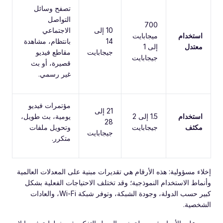
تصفح وسائل
التواصل
700
10 إلى
الاجتماعي
استخدام
ميجابايت
14
بانتظام، مشاهدة
معتدل
إلى 1
جيجابايت
مقاطع فيديو
جيجابايت
قصيرة، أو بث
غير رسمي.
مؤتمرات فيديو
21 إلى
استخدام
1.5 إلى 2
يومية، بث طويل،
28
مكثف
جيجابايت
وتحويل ملفات
جيجابايت
متكرر.
إخلاء مسؤولية: هذه الأرقام هي تقديرات مبنية على المعدلات العالمية
وأنماط الاستخدام النموذجية؛ وقد تختلف الاحتياجات الفعلية بشكل
كبير حسب الدولة، وجودة الشبكة، وتوفر شبكة Wi-Fi، والعادات
الشخصية.