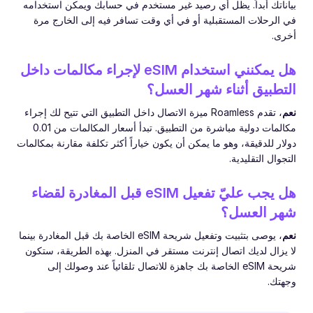
بياناتك أبداً. يظل أي رصيد غير مستخدم في حسابك ويمكن استخدامه
في الرحلات المستقبلية أو في أي وقت تسافر فيه إلى الخارج مرة
أخرى.
هل يمكنني استخدام eSIM لإجراء مكالمات داخل
التطبيق أثناء شهر العسل؟
نعم
، تقدم Roamless ميزة الاتصال داخل التطبيق التي تتيح لك إجراء
مكالمات دولية مباشرة من التطبيق. تبدأ أسعار المكالمات من 0.01
دولار للدقيقة، وهو ما يمكن أن يكون خياراً أكثر تكلفة مقارنة بمكالمات
التجوال التقليدية.
هل يجب عليّ تفعيل eSIM قبل المغادرة لقضاء
شهر العسل؟
نعم
، يوصى بتثبيت وتفعيل شريحة eSIM الخاصة بك قبل المغادرة بينما
لا يزال لديك اتصال إنترنت مستقر في المنزل. بهذه الطريقة، ستكون
شريحة eSIM الخاصة بك جاهزة للاتصال تلقائياً عند وصولك إلى
وجهتك.