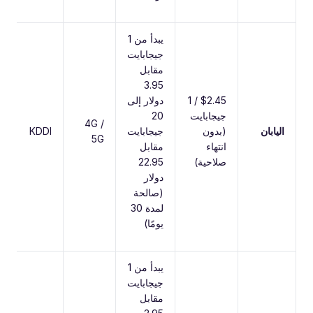
يبدأ من 1
جيجابايت
مقابل
3.95
$2.45 / 1
دولار إلى
جيجابايت
20
4G /
اليابان
(بدون
جيجابايت
KDDI
5G
انتهاء
مقابل
صلاحية)
22.95
دولار
(صالحة
لمدة 30
يومًا)
يبدأ من 1
جيجابايت
مقابل