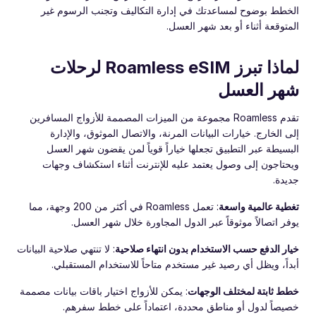
الخطط بوضوح لمساعدتك في إدارة التكاليف وتجنب الرسوم غير
المتوقعة أثناء أو بعد شهر العسل.
لماذا تبرز Roamless eSIM لرحلات
شهر العسل
تقدم Roamless مجموعة من الميزات المصممة للأزواج المسافرين
إلى الخارج. خيارات البيانات المرنة، والاتصال الموثوق، والإدارة
البسيطة عبر التطبيق تجعلها خياراً قوياً لمن يقضون شهر العسل
ويحتاجون إلى وصول يعتمد عليه للإنترنت أثناء استكشاف وجهات
جديدة.
تغطية عالمية واسعة
: تعمل Roamless في أكثر من 200 وجهة، مما
يوفر اتصالاً موثوقاً عبر الدول المجاورة خلال شهر العسل.
خيار الدفع حسب الاستخدام بدون انتهاء صلاحية
: لا تنتهي صلاحية البيانات
أبداً، ويظل أي رصيد غير مستخدم متاحاً للاستخدام المستقبلي.
خطط ثابتة لمختلف الوجهات
: يمكن للأزواج اختيار باقات بيانات مصممة
خصيصاً لدول أو مناطق محددة، اعتماداً على خطط سفرهم.