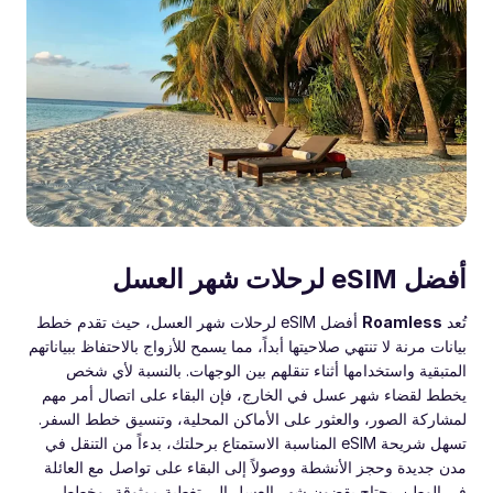
أفضل eSIM لرحلات شهر العسل
تُعد
Roamless
أفضل eSIM لرحلات شهر العسل، حيث تقدم خطط
بيانات مرنة لا تنتهي صلاحيتها أبداً، مما يسمح للأزواج بالاحتفاظ ببياناتهم
المتبقية واستخدامها أثناء تنقلهم بين الوجهات. بالنسبة لأي شخص
يخطط لقضاء شهر عسل في الخارج، فإن البقاء على اتصال أمر مهم
لمشاركة الصور، والعثور على الأماكن المحلية، وتنسيق خطط السفر.
تسهل شريحة eSIM المناسبة الاستمتاع برحلتك، بدءاً من التنقل في
مدن جديدة وحجز الأنشطة ووصولاً إلى البقاء على تواصل مع العائلة
في الوطن. يحتاج يقضون شهر العسل إلى تغطية موثوقة، وخطط