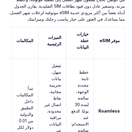
مرنة، وتسعير عادل دون قيود بطاقات SIM التقليدية. يقارن الجدول
أدناه بعضاً من أكثر مزودي خدمة eSIM موثوقية لرحلات شهر العسل،
مما يساعدك في العثور على خيار يناسب رحلتك وميزانيتك.
خيارات
الميزات
السر
موفر eSIM
خطة
المكالمات
الرئيسية
والت
البيانات
تفعيل
خطط
سهل،
ثابتة:
بيانات
محددة
تجريبية
تبدأ
الوجهة،
مجانية،
المكالمات
صالحة
نقاط
حتى
داخل
لمدة 30
اتصال غير
5G،
التطبيق
Roamless
يومًا. الدفع
محدودة،
أكثر
والدولية
عند
مراقبة
200
من 0.01
الاستخدام:
البيانات
وجهة
دولار لكل
صالحة
عبر