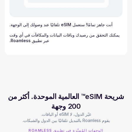
أنت جاهز تمامًا! ستعمل eSIM تلقائيًا عند وصولك إلى الوجهة.
يمكنك التحقق من رصيدك وباقات البيانات والمكافآت في أي وقت
عبر تطبيق Roamless.
شريحة eSIM™ العالمية الموحدة. أكثر من
200 وجهة
يقوم Roamless بالتبديل تلقائيًا بين الدول والشبكات.
الوجهات المُميَّزة في تطبيق ROAMLESS