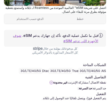
احصل على شريحة eSIM™ العالمية الموحدة من Roamless لـ تايلاند واستمتع بتغطية
موثوقة بطرق مرنة للبقاء على اتصال.
خطط
الدفع حسب الاستخدام
قبل ما تكمل عملية الدفع، تأكد إن جهازك يدعم eSIM.
شوف
الأجهزة اللي تدعم eSIM
كل مدفوعاتك مؤمّنة من خلال
كل الأسعار المذكورة بالدولار الأمريكي
الشبكات المتاحة
3G/LTE/4G/5G
Dtac
3G/LTE/4G/5G
True
3G/LTE/4G/5G
AIS
التفاصيل الفنية
نقطة الاتصال / مشاركة الإنترنت:
غير محدودة
حد السرعة:
حد السرعة:
التفعيل
يتم التفعيل فورًا، ويتصل تلقائيًا عند الوصول إلى تايلاند