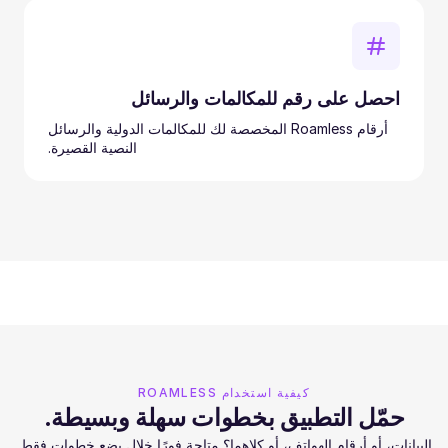
احصل على رقم للمكالمات والرسائل
أرقام Roamless المخصصة لك للمكالمات الدولية والرسائل
النصية القصيرة.
كيفية استخدام ROAMLESS
حمّل التطبيق بخطوات سهلة وبسيطة.
البيانات، أو أرقام الهواتف، أو كلاهما؟ متاحة فورًا خلال بضع خطوات فقط.