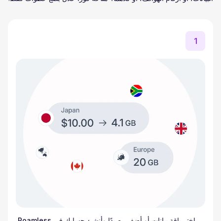
1
اختر باقة بيانات أو أضف رصيدًا وأنشئ حسابك في Roamless.