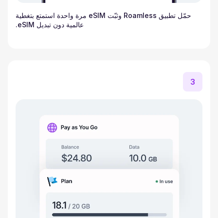
حمّل تطبيق Roamless وثبّت eSIM مرة واحدة استمتع بتغطية
عالمية دون تبديل eSIM.
3