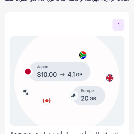
1
اختر باقة بيانات أو أضف رصيدًا وأنشئ حسابك في Roamless.