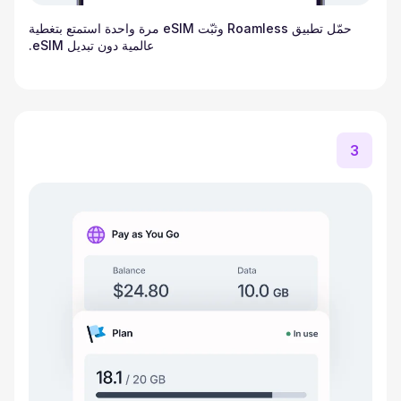
حمّل تطبيق Roamless وثبّت eSIM مرة واحدة استمتع بتغطية
عالمية دون تبديل eSIM.
3