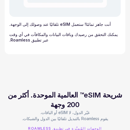
أنت جاهز تمامًا! ستعمل eSIM تلقائيًا عند وصولك إلى الوجهة.
يمكنك التحقق من رصيدك وباقات البيانات والمكافآت في أي وقت
عبر تطبيق Roamless.
شريحة eSIM™ العالمية الموحدة. أكثر من
200 وجهة
يقوم Roamless بالتبديل تلقائيًا بين الدول والشبكات.
الوجهات المُميَّزة في تطبيق ROAMLESS