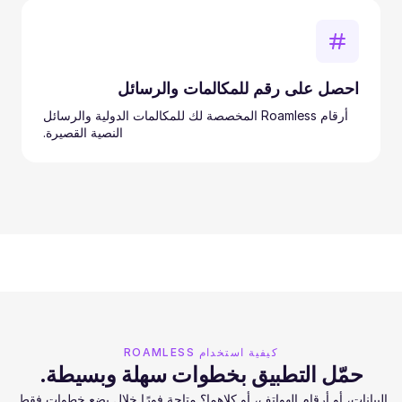
احصل على رقم للمكالمات والرسائل
أرقام Roamless المخصصة لك للمكالمات الدولية والرسائل
النصية القصيرة.
كيفية استخدام ROAMLESS
حمّل التطبيق بخطوات سهلة وبسيطة.
البيانات، أو أرقام الهواتف، أو كلاهما؟ متاحة فورًا خلال بضع خطوات فقط.