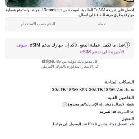
احصل على شريحة eSIM™ العالمية الموحدة من Roamless لـ هولندا واستمتع بتغطية
موثوقة بطرق مرنة للبقاء على اتصال.
خطط
الدفع حسب الاستخدام
قبل ما تكمل عملية الدفع، تأكد إن جهازك يدعم eSIM.
شوف
الأجهزة اللي تدعم eSIM
كل مدفوعاتك مؤمّنة من خلال
كل الأسعار المذكورة بالدولار الأمريكي
الشبكات المتاحة
3G/LTE/4G/5G
KPN
3G/LTE/4G/5G
Vodafone
التفاصيل الفنية
نقطة الاتصال / مشاركة الإنترنت:
غير محدودة
حد السرعة:
حد السرعة:
التفعيل
يتم التفعيل فورًا، ويتصل تلقائيًا عند الوصول إلى هولندا