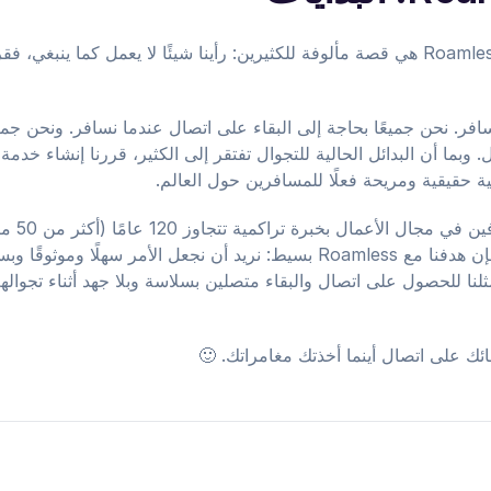
قصة نشأة Roamless هي قصة مألوفة للكثيرين: رأينا شيئًا لا يعمل كما ينبغي، 
افر. نحن جميعًا بحاجة إلى البقاء على اتصال عندما نسافر. ونحن جميع
 وبما أن البدائل الحالية للتجوال تفتقر إلى الكثير، قررنا إنشاء خدمة
 حقيقية ومريحة فعلًا للمسافرين حول العالم.
بصفتنا محترفين
الاتصالات)، فإن هدفنا مع Roamless بسيط: نريد أن نجعل الأمر سهلًا ومو
لنا للحصول على اتصال والبقاء متصلين بسلاسة وبلا جهد أثناء تجوال
ائك على اتصال أينما أخذتك مغامراتك. 🙂