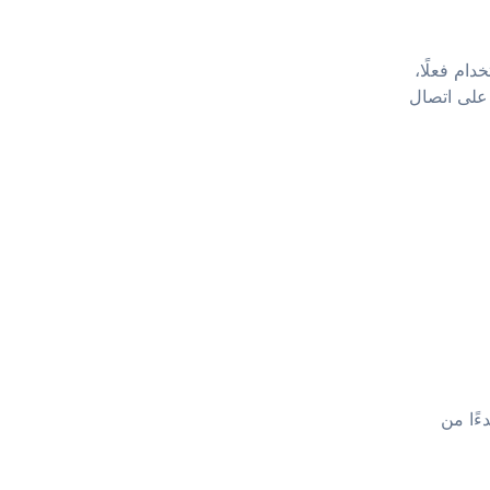
دام فعلًا،
 على اتصال
ة الثلاثة هي ما يوجهنا في كل ما نقوم به في Roamless، بدءًا من