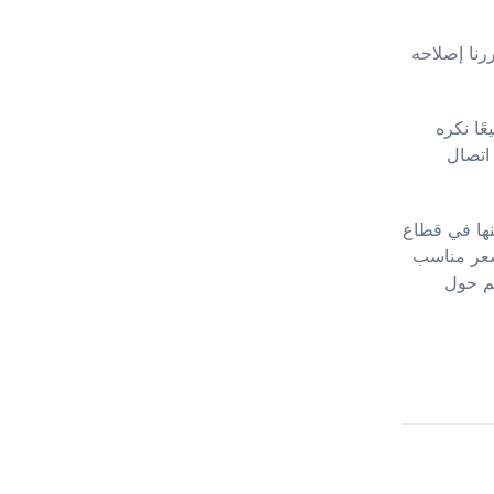
فقررنا إصلاحه
ًا نكره
 اتصال
 في مجال الأعمال بخبرة تراكمية تتجاوز 120 عامًا (أكثر من 50 منها في قطاع
ثوقًا وبسعر مناسب
هم حول