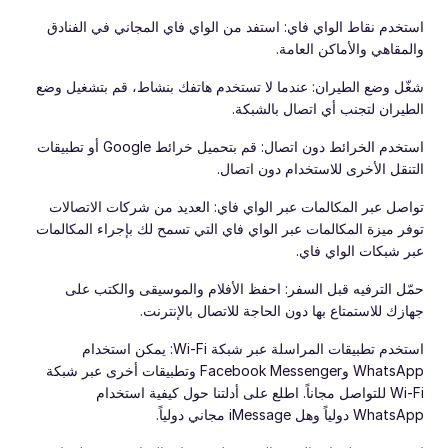
استخدم نقاط الواي فاي: استفد من الواي فاي المجاني في الفنادق
والمقاهي والأماكن العامة.
شغّل وضع الطيران: عندما لا تستخدم هاتفك بنشاط، قم بتشغيل وضع
الطيران لتجنب أي اتصال بالشبكة.
استخدم الخرائط دون اتصال: قم بتحميل خرائط Google أو تطبيقات
التنقل الأخرى للاستخدام دون اتصال.
تواصل عبر المكالمات عبر الواي فاي: العديد من شركات الاتصالات
توفر ميزة المكالمات عبر الواي فاي التي تسمح لك بإجراء المكالمات
عبر شبكات الواي فاي.
حمّل الترفيه قبل السفر: احفظ الأفلام والموسيقى والكتب على
جهازك للاستمتاع بها دون الحاجة للاتصال بالإنترنت.
استخدم تطبيقات المراسلة عبر شبكة Wi-Fi: يمكن استخدام
WhatsApp وFacebook Messenger وتطبيقات أخرى عبر شبكة
Wi-Fi للتواصل مجاناً. اطلع على أدلتنا حول كيفية استخدام
WhatsApp دولياً وهل iMessage مجاني دولياً.