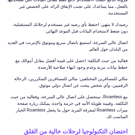
بالفعل، مما يساعدك على تجنب الإنفاق الزائد على الحصص غير
المستخدمة.
رصيدك لا ينتهي: احتفظ بأي رصيد غير مستخدم لرحلاتك المستقبلية،
دون ضغط لاستخدام البيانات قبل الموعد النهائي.
اتصال عالي السرعة: استمتع باتصال سريع وموثوق بالإنترنت في العديد
من البلدان حول العالم.
فعالية من حيث التكلفة: احصل على قيمة أفضل مقابل أموالك مع
خطط بيانات مرنة وعدم وجود انتهاء صلاحية للأرصدة.
مثالي للمسافرين المختلفين: مثالي للمسافرين المتكررين، الرحالة
الرقميين، وأي شخص يبحث عن اتصال دولي موثوق.
مع Roamless، ستحصل على اتصال عالي السرعة، وفعالية من حيث
التكلفة، وقيمة طويلة الأمد في حزمة واحدة. يمكنك زيارة صفحة
ميزات Roamless لمعرفة المزيد حول ما يجعل Roamless الخيار
المناسب لك.
احتضان التكنولوجيا لرحلات خالية من القلق