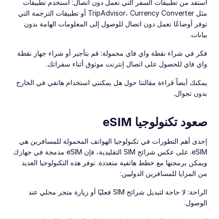
استفد من تطبيقات السفر التي تعمل دون اتصال: استخدم تطبيقات
مثل TripAdvisor، Currency Converter أو تطبيقات الترجمة التي
توفر أوضاعًا تعمل دون اتصال للوصول إلى المعلومات الهامة بدون
بيانات.
فكر في شراء نقطة واي فاي محمولة: قم بتأجير أو شراء جهاز نقطة
واي فاي للحصول على اتصال إنترنت موثوق أثناء سفراتك.
يمكنك أيضاً قراءة مقالتنا حول هل يمكنني استخدام هاتفي في الخارج
بدون تجوال.
صعود تكنولوجيا eSIM
إحدى أهم التطورات في تكنولوجيا الهواتف المحمولة للمسافرين هي
eSIM. على عكس شرائح SIM التقليدية، فإن eSIM مدمجة في جهازك
ويمكن برمجتها مع خطط هاتفية متعددة. توفر هذه التكنولوجيا العديد
من المزايا للمسافرين الدوليين:
الراحة: لا حاجة لتبديل شرائح SIM فعليًا أو زيارة متجر محلي عند
الوصول.