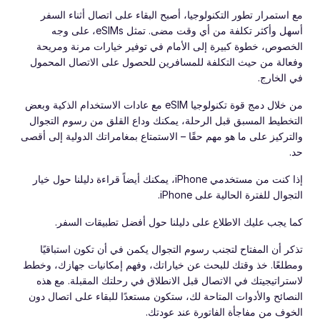
مع استمرار تطور التكنولوجيا، أصبح البقاء على اتصال أثناء السفر
أسهل وأكثر تكلفة من أي وقت مضى. تمثل eSIMs، على وجه
الخصوص، خطوة كبيرة إلى الأمام في توفير خيارات مرنة ومريحة
وفعالة من حيث التكلفة للمسافرين للحصول على الاتصال المحمول
في الخارج.
من خلال دمج قوة تكنولوجيا eSIM مع عادات الاستخدام الذكية وبعض
التخطيط المسبق قبل الرحلة، يمكنك وداع القلق من رسوم التجوال
والتركيز على ما هو مهم حقًا – الاستمتاع بمغامراتك الدولية إلى أقصى
حد.
إذا كنت من مستخدمي iPhone، يمكنك أيضاً قراءة دليلنا حول خيار
التجوال للفترة الحالية على iPhone.
كما يجب عليك الاطلاع على دليلنا حول أفضل تطبيقات السفر.
تذكر أن المفتاح لتجنب رسوم التجوال يكمن في أن تكون استباقيًا
ومطلعًا. خذ وقتك للبحث عن خياراتك، وفهم إمكانيات جهازك، وخطط
لاستراتيجيتك في الاتصال قبل الانطلاق في رحلتك المقبلة. مع هذه
النصائح والأدوات المتاحة لك، ستكون مستعدًا للبقاء على اتصال دون
الخوف من مفاجأة الفاتورة عند عودتك.