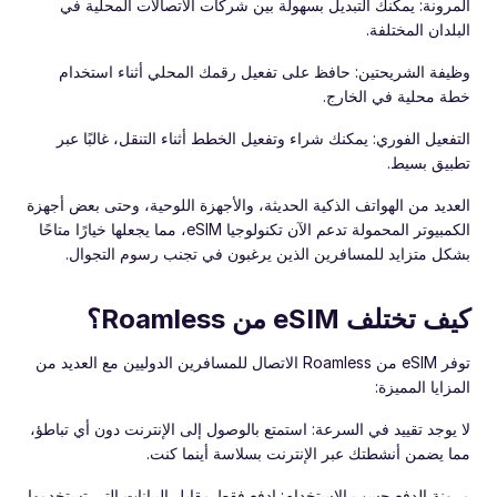
المرونة: يمكنك التبديل بسهولة بين شركات الاتصالات المحلية في
البلدان المختلفة.
وظيفة الشريحتين: حافظ على تفعيل رقمك المحلي أثناء استخدام
خطة محلية في الخارج.
التفعيل الفوري: يمكنك شراء وتفعيل الخطط أثناء التنقل، غالبًا عبر
تطبيق بسيط.
العديد من الهواتف الذكية الحديثة، والأجهزة اللوحية، وحتى بعض أجهزة
الكمبيوتر المحمولة تدعم الآن تكنولوجيا eSIM، مما يجعلها خيارًا متاحًا
بشكل متزايد للمسافرين الذين يرغبون في تجنب رسوم التجوال.
كيف تختلف eSIM من Roamless؟
توفر eSIM من Roamless الاتصال للمسافرين الدوليين مع العديد من
المزايا المميزة:
لا يوجد تقييد في السرعة: استمتع بالوصول إلى الإنترنت دون أي تباطؤ،
مما يضمن أنشطتك عبر الإنترنت بسلاسة أينما كنت.
مرونة الدفع حسب الاستخدام: ادفع فقط مقابل البيانات التي تستخدمها