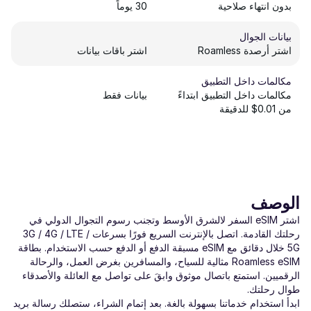
بدون انتهاء صلاحية
30 يوماً
بيانات الجوال
اشتر أرصدة Roamless
اشتر باقات بيانات
مكالمات داخل التطبيق
مكالمات داخل التطبيق ابتداءً
بيانات فقط
من 0.01$ للدقيقة
الوصف
اشتر eSIM السفر لالشرق الأوسط وتجنب رسوم التجوال الدولي في
رحلتك القادمة. اتصل بالإنترنت السريع فورًا بسرعات ‎3G / 4G / LTE /
5G‎ خلال دقائق مع eSIM مسبقة الدفع أو الدفع حسب الاستخدام. بطاقة
Roamless eSIM مثالية للسياح، والمسافرين بغرض العمل، والرحالة
الرقميين. استمتع باتصال موثوق وابقَ على تواصل مع العائلة والأصدقاء
طوال رحلتك.
ابدأ استخدام خدماتنا بسهولة بالغة. بعد إتمام الشراء، ستصلك رسالة بريد