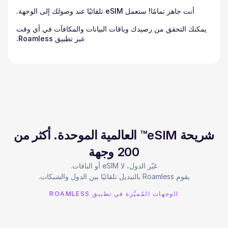
أنت جاهز تمامًا! ستعمل eSIM تلقائيًا عند وصولك إلى الوجهة.
يمكنك التحقق من رصيدك وباقات البيانات والمكافآت في أي وقت
عبر تطبيق Roamless.
شريحة eSIM™ العالمية الموحدة. أكثر من
200 وجهة
يقوم Roamless بالتبديل تلقائيًا بين الدول والشبكات.
الوجهات المُميَّزة في تطبيق ROAMLESS