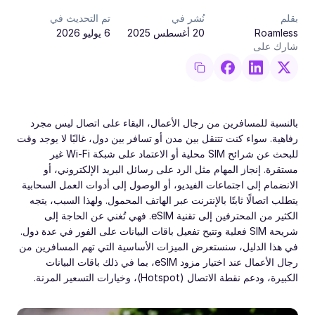
بقلم
نُشر في
تم التحديث في
Roamless
20 أغسطس 2025
6 يوليو 2026
شارك على
بالنسبة للمسافرين من رجال الأعمال، البقاء على اتصال ليس مجرد
رفاهية. سواء كنت تتنقل بين مدن أو تسافر بين دول، غالبًا لا يوجد وقت
للبحث عن شرائح SIM محلية أو الاعتماد على شبكة Wi-Fi غير
مستقرة. إنجاز المهام مثل الرد على رسائل البريد الإلكتروني، أو
الانضمام إلى اجتماعات الفيديو، أو الوصول إلى أدوات العمل السحابية
يتطلب اتصالًا ثابتًا بالإنترنت عبر الهاتف المحمول. ولهذا السبب، يتجه
الكثير من المحترفين إلى تقنية eSIM. فهي تُغني عن الحاجة إلى
شريحة SIM فعلية وتتيح تفعيل باقات البيانات على الفور في عدة دول.
في هذا الدليل، سنستعرض الميزات الأساسية التي تهم المسافرين من
رجال الأعمال عند اختيار مزود eSIM، بما في ذلك باقات البيانات
الكبيرة، ودعم نقطة الاتصال (Hotspot)، وخيارات التسعير المرنة.