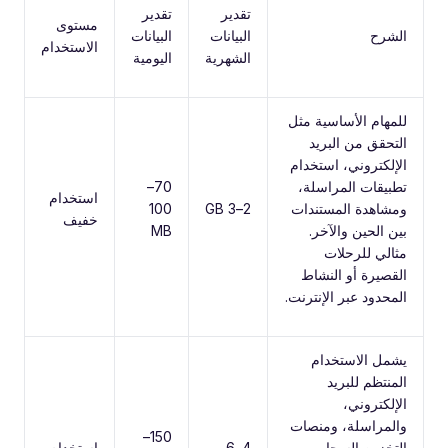
تقدير
تقدير
مستوى
الشرح
البيانات
البيانات
الاستخدام
الشهرية
اليومية
للمهام الأساسية مثل
التحقق من البريد
الإلكتروني، استخدام
تطبيقات المراسلة،
70–
استخدام
ومشاهدة المستندات
2–3 GB
100
خفيف
بين الحين والآخر.
MB
مثالي للرحلات
القصيرة أو النشاط
المحدود عبر الإنترنت.
يشمل الاستخدام
المنتظم للبريد
الإلكتروني،
والمراسلة، ومنصات
150–
التخزين السحابي،
4–6
استخدام