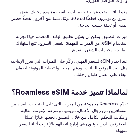
وأدوات التواصل الفوري.
مدة الباقة: ابحث عن باقات بيانات تتناسب مع مدة رحلتك. بعض
المزودين يوفرون خططًا لمدة 30 يومًا، بينما يتيح آخرون تفعيلًا قصير
المدى أو تعبئة حسب الحاجة.
ميزات التطبيق: يمكن أن يسهّل تطبيق الهاتف المصمم جيدًا تجربة
استخدام eSIM. من الميزات المهمة: التفعيل السريع، تتبع استهلاك
البيانات، وخيارات الشحن السريع.
عند اختيار eSIM للسفر المهني، ركّز على الميزات التي تعزز الإنتاجية
مثل الحد المرتفع للبيانات، ودعم الربط، والتغطية الموثوقة لضمان
البقاء على اتصال طوال رحلتك.
لمالماذا تتميز خدمة Roamless eSIM؟
تقدّم Roamless مجموعة من الميزات التي تلبي احتياجات العديد من
المسافرين من رجال الأعمال. مرونتها، وسرعة الإنترنت العالية،
وإمكانية التحكم الكامل من خلال التطبيق، تجعلها خيارًا عمليًا
للمحترفين الذين يرغبون في إدارة اتصالهم بالإنترنت أثناء السفر
بسهولة.