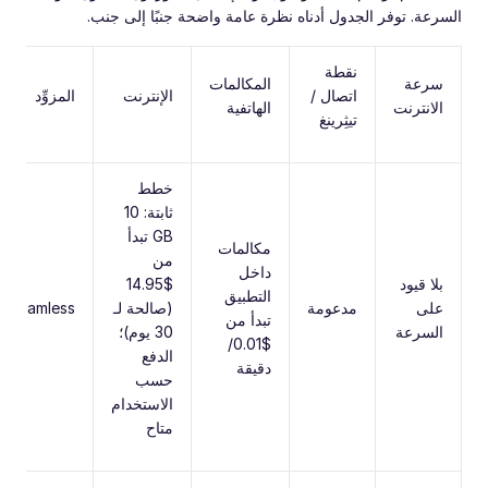
السرعة. توفر الجدول أدناه نظرة عامة واضحة جنبًا إلى جنب.
نقطة
سرعة
المكالمات
اتصال /
الإنترنت
المزوِّد
الانترنت
الهاتفية
تيثِرينغ
خطط
ثابتة: 10
GB تبدأ
مكالمات
من
داخل
بلا قيود
$14.95
التطبيق
على
مدعومة
(صالحة لـ
Roamless
تبدأ من
السرعة
30 يوم)؛
$0.01/
الدفع
دقيقة
حسب
الاستخدام
متاح