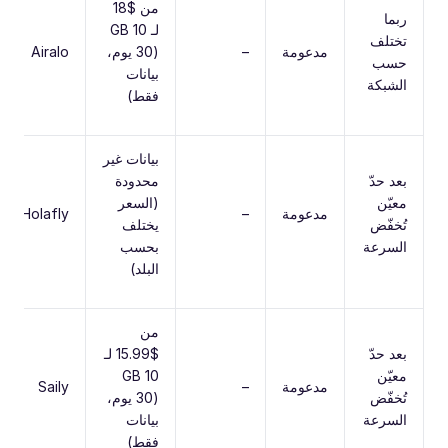
من $18
ربما
لـ 10 GB
تختلف
مدعومة
–
(30 يوم،
Airalo
حسب
بيانات
الشبكة
فقط)
بيانات غير
بعد حدّ
محدودة
معيّن
(السعر
مدعومة
–
Holafly
تُخفّض
يختلف
السرعة
بحسب
البلد)
من
بعد حدّ
$15.99 لـ
معيّن
10 GB
مدعومة
–
Saily
تُخفّض
(30 يوم،
السرعة
بيانات
فقط)