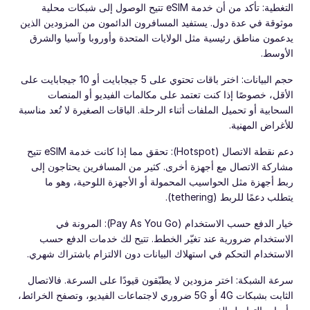
التغطية: تأكد من أن خدمة eSIM تتيح الوصول إلى شبكات محلية
موثوقة في عدة دول. يستفيد المسافرون الدائمون من المزودين الذين
يدعمون مناطق رئيسية مثل الولايات المتحدة وأوروبا وآسيا والشرق
الأوسط.
حجم البيانات: اختر باقات تحتوي على 5 جيجابايت أو 10 جيجابايت على
الأقل، خصوصًا إذا كنت تعتمد على مكالمات الفيديو أو المنصات
السحابية أو تحميل الملفات أثناء الرحلة. الباقات الصغيرة لا تُعد مناسبة
للأغراض المهنية.
دعم نقطة الاتصال (Hotspot): تحقق مما إذا كانت خدمة eSIM تتيح
مشاركة الاتصال مع أجهزة أخرى. كثير من المسافرين يحتاجون إلى
ربط أجهزة مثل الحواسيب المحمولة أو الأجهزة اللوحية، وهو ما
يتطلب دعمًا للربط (tethering).
خيار الدفع حسب الاستخدام (Pay As You Go): المرونة في
الاستخدام ضرورية عند تغيّر الخطط. تتيح لك خدمات الدفع حسب
الاستخدام التحكم في استهلاك البيانات دون الالتزام باشتراك شهري.
سرعة الشبكة: اختر مزودين لا يطبّقون قيودًا على السرعة. فالاتصال
الثابت بشبكات 4G أو 5G ضروري لاجتماعات الفيديو، وتصفح الخرائط،