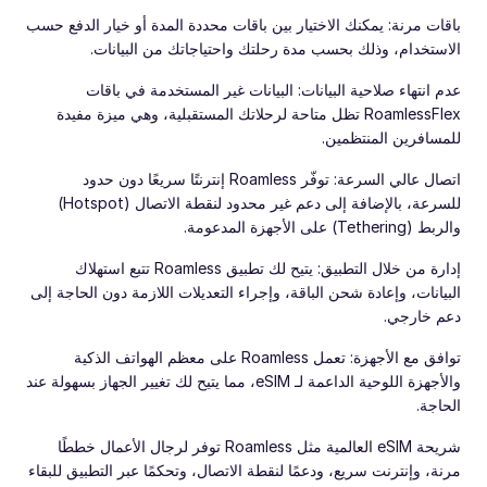
باقات مرنة: يمكنك الاختيار بين باقات محددة المدة أو خيار الدفع حسب
الاستخدام، وذلك بحسب مدة رحلتك واحتياجاتك من البيانات.
عدم انتهاء صلاحية البيانات: البيانات غير المستخدمة في باقات
RoamlessFlex تظل متاحة لرحلاتك المستقبلية، وهي ميزة مفيدة
للمسافرين المنتظمين.
اتصال عالي السرعة: توفّر Roamless إنترنتًا سريعًا دون حدود
للسرعة، بالإضافة إلى دعم غير محدود لنقطة الاتصال (Hotspot)
والربط (Tethering) على الأجهزة المدعومة.
إدارة من خلال التطبيق: يتيح لك تطبيق Roamless تتبع استهلاك
البيانات، وإعادة شحن الباقة، وإجراء التعديلات اللازمة دون الحاجة إلى
دعم خارجي.
توافق مع الأجهزة: تعمل Roamless على معظم الهواتف الذكية
والأجهزة اللوحية الداعمة لـ eSIM، مما يتيح لك تغيير الجهاز بسهولة عند
الحاجة.
شريحة eSIM العالمية مثل Roamless توفر لرجال الأعمال خططًا
مرنة، وإنترنت سريع، ودعمًا لنقطة الاتصال، وتحكمًا عبر التطبيق للبقاء