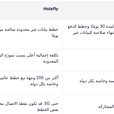
Holafly
خطط بيانات ثابتة (RoamlessFix، صالحة لمدة 30 يومًا) وخطط الدفع
RoamlessFlex، بدون انتهاء صلاحية للبيانات غير
يومًا
تكلفة إجمالية أعلى بسبب نموذج البي
المحدودة
أكثر من 200 وجهة مع خطط عال
وخاصة بكل دولة
حتى 5G. قد تكون نقطة الاتصال 
بعض الخطط