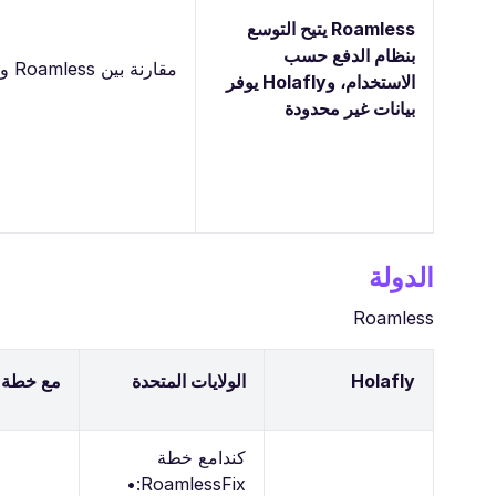
Roamless يتيح التوسع
بنظام الدفع حسب
مقارنة بين Roamless و Holafly: مقارنة الخطط والأسعار حسب الوجهة
الاستخدام، وHolafly يوفر
بيانات غير محدودة
الدولة
Roamless
Holafly
الولايات المتحدة
مع خطة RoamlessFix:• مكافأة ترحيبية مجانية 500 ميغابايت• ثم 1 غيغابايت بسعر 3.95 $، حتى 20 غيغابايت مقابل 34.95 $• صالحة لمدة 30 يومًامع خطة RoamlessFlex:• 1 غيغابايت بسعر 2.45 $• بدون تا
كندا
مع خطة
RoamlessFix:•