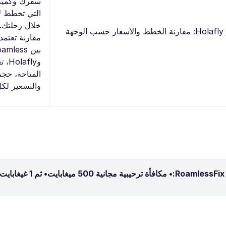
سفرك وكمية 
التي تخطط ل
خلال رحلتك. 
مقارنة تعتمد
بين amless
وfly
المتاحة، حجم 
والتسعير لكل
ريخ انتهاء