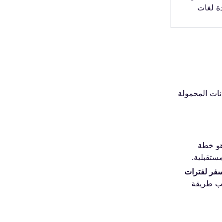
نات المحمولة
RoamlessF هو خطة
ستقبلية.
خطط أكثر من 200 وجهة وهي مصممة للسفر لفترات
eSIM حسب طريقة