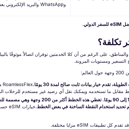
وWhatsApp والبريد الإلكتروني بعدة لغات
 للسفر الدولي
.
ر تكلفة؟
لمناطق، على الرغم من أن كلا الخدمتين توفران اتصالاً موثوقًا بالبيا
ج التسعير ومستويات المرونة.
لم:
‏lex
قط مقابل ما تستخدمه ويمكنك نقل أي رصيد غير مستخدم للرحلات الم
بالمقابل، تقدم هولافلاي خطط بيانات غير محدودة صالحة من 1 إلى 90 يومًا. تغطي هذه ال
تم تحديد استخدام النقطة الساخنة في بعض الخطط.
خيارات 
طبيقات eSIM مزايا مختلفة.