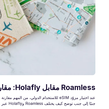
عند اختيار مزوّد eSIM للاستخدام الدولي، من ا
جنبًا إلى جنب توضح كيف يختلف Roamless وHolafly عبر الميزات الرئيسية: