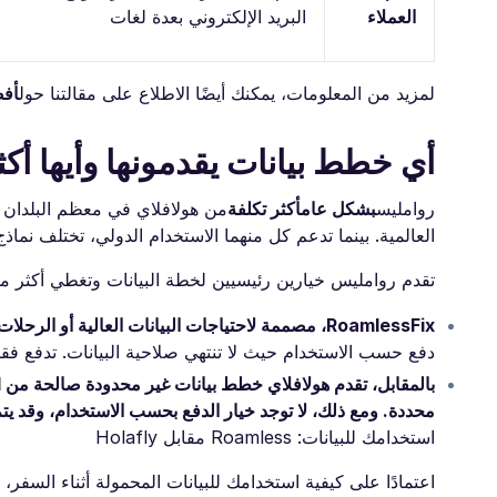
العملاء
البريد الإلكتروني بعدة لغات
لمزيد من المعلومات، يمكنك أيضًا الاطلاع على مقالتنا حول
أفضل eSIM
أي خطط بيانات يقدمونها وأيها أكث
روامليس
بشكل عام
أكثر تكلفة
من هولافلاي في معظم البلدان وا
العالمية. بينما تدعم كل منهما الاستخدام الدولي، تختلف نماذ
تقدم روامليس خيارين رئيسيين لخطة البيانات وتغطي أكثر من 200 وجهة حول العا
دفع حسب الاستخدام حيث لا تنتهي صلاحية البيانات. تدفع ف
محددة. ومع ذلك، لا توجد خيار الدفع بحسب الاستخدام، وقد ي
استخدامك للبيانات: Roamless مقابل Holafly
اعتمادًا على كيفية استخدامك للبيانات المحمولة أثناء السفر، قد تقدم كل ت