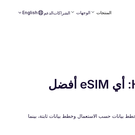
المنتجات
الوجهات
English
الشراكات
الدعم
Roamless ضد Holafly: أي eSIM أفضل
e أفضل في هذا المقارن. Roamless تقدم خطط بيانات حسب الاستعمال وخطط بيانات ثابتة، بينما