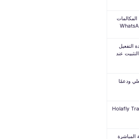
 المكالمات
لإعادة التفعيل
لتثبيت عند
لي ودعمًا
الة ومكافآت ولاء عبر Holafly Travel
 المباشرة