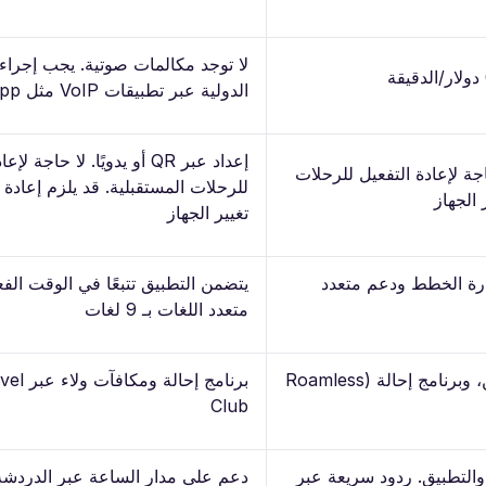
لا توجد مكالمات صوتية. يجب إجراء
الدولية عبر تطبيقات VoIP مثل WhatsApp
إعداد عبر QR أو يدويًا. لا حاجة 
ر QR أو يدويًا. لا حاجة لإعادة التفعيل للرحلات
للرحلات المستقبلية. قد يلزم إعادة ا
 الجهاز
تغيير الجهاز
دارة الخطط ودعم متعدد
يتضمن التطبيق تتبعًا في الوقت الفع
متعدد اللغات بـ 9 لغات
يشمل رصيد ترحيبي، مكافآت إعادة الشحن، وبرنامج إحالة (Roamless
برنامج إح
Club
والتطبيق. ردود سريعة عبر
دعم على مدار الساعة عبر الدردشة