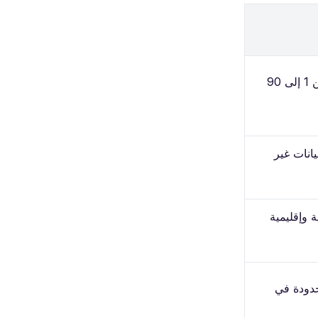
خطط بيانات غير محدودة صالحة من 1 إلى 90
انات غير
مية وإقليمية
محدودة في