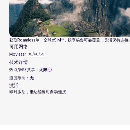
获取Roamless单一全球eSIM™，畅享秘鲁可靠覆盖，灵活保持连接
可用网络
Movistar
3G/4G/5G
技术详情
热点/网络共享：
无限
速度限制：
无
激活
即时激活，抵达秘鲁时自动连接