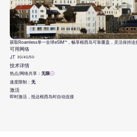
获取Roamless单一全球eSIM™，畅享根西岛可靠覆盖，灵活保持连
可用网络
JT
3G/4G/5G
技术详情
热点/网络共享：
无限
速度限制：
无
激活
即时激活，抵达根西岛时自动连接