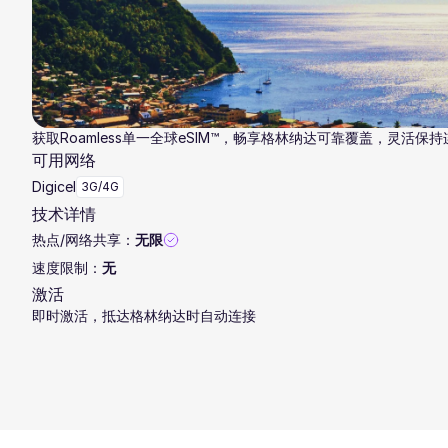
获取Roamless单一全球eSIM™，畅享格林纳达可靠覆盖，灵活保
可用网络
Digicel
3G/4G
技术详情
热点/网络共享：
无限
速度限制：
无
激活
即时激活，抵达格林纳达时自动连接