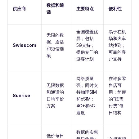
数据和通
供应商
主要特点
便利性
话
全国覆盖优
易于在机
无限的数
异；包括
场和火车
据、通话
Swisscom
5G支持；
站找到；
和短信选
提供专门的
可靠的客
项
游客计划
户支持
网络质量
在许多零
无限数据
强；同时支
售店可
和通话的
持物理SIM
用；简便
Sunrise
日均平价
和eSIM；
的“按需
方案
4G+和5G
付费”每
速度
日结构
数据的实惠
低价每日
每日收费；
在超市和