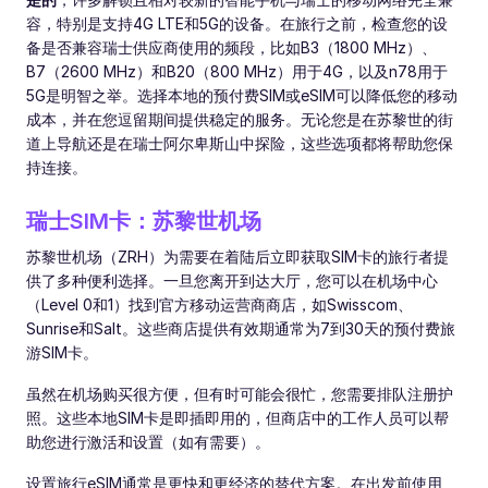
容，特别是支持4G LTE和5G的设备。在旅行之前，检查您的设
备是否兼容瑞士供应商使用的频段，比如B3（1800 MHz）、
B7（2600 MHz）和B20（800 MHz）用于4G，以及n78用于
5G是明智之举。选择本地的预付费SIM或eSIM可以降低您的移动
成本，并在您逗留期间提供稳定的服务。无论您是在苏黎世的街
道上导航还是在瑞士阿尔卑斯山中探险，这些选项都将帮助您保
持连接。
瑞士SIM卡：苏黎世机场
苏黎世机场（ZRH）为需要在着陆后立即获取SIM卡的旅行者提
供了多种便利选择。一旦您离开到达大厅，您可以在机场中心
（Level 0和1）找到官方移动运营商商店，如Swisscom、
Sunrise和Salt。这些商店提供有效期通常为7到30天的预付费旅
游SIM卡。
虽然在机场购买很方便，但有时可能会很忙，您需要排队注册护
照。这些本地SIM卡是即插即用的，但商店中的工作人员可以帮
助您进行激活和设置（如有需要）。
设置旅行eSIM通常是更快和更经济的替代方案。在出发前使用