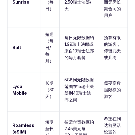
Sunrise
（每
2.50瑞士法郎/
而无需长
日）
天
期合同的
用户
短期
每日无限数据约
预算有限
（每
1.99瑞士法郎或
的游客，
Salt
日/
来自10瑞士法郎
停留几天
每
的每月套餐
或几周
月）
5GB到无限数据
长期
需要高数
Lyca
范围在15瑞士法
（30
据限额的
Mobile
郎到40瑞士法
天）
游客
郎之间
希望在到
短期
按需付费数据约
Roamless
达前灵活
至长
2.45美元每
(eSIM)
设置的