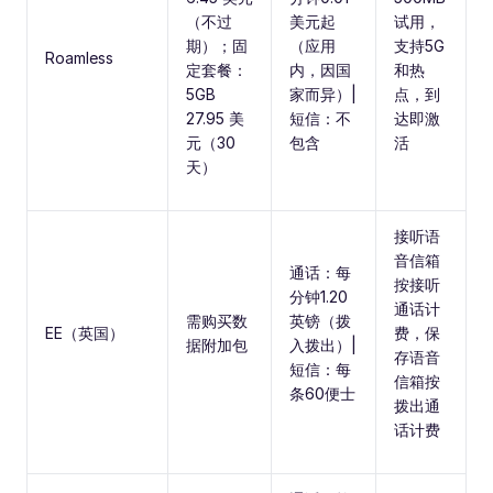
（不过
美元起
试用，
期）；固
（应用
支持5G
Roamless
定套餐：
内，因国
和热
5GB
家而异）|
点，到
27.95 美
短信：不
达即激
元（30
包含
活
天）
接听语
音信箱
通话：每
按接听
分钟1.20
通话计
需购买数
英镑（拨
EE（英国）
费，保
据附加包
入拨出）|
存语音
短信：每
信箱按
条60便士
拨出通
话计费