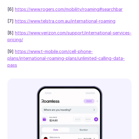
[6]
https://www.rogers.com/mobility/roaming#searchbar
[7]
https://www.telstra.com.au/international-roaming
[8]
https://www.verizon.com/support/international-services-
pricing/
[9]
https://www.t-mobile.com/cell-phone-
plans/international-roaming-plans/unlimited-calling-data-
pass