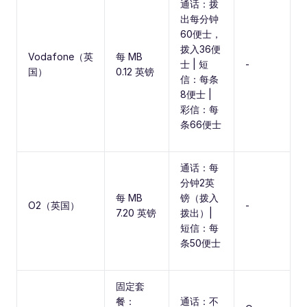
通话：拨
出每分钟
60便士，
拨入36便
Vodafone（英
每 MB
士 | 短
-
国）
0.12 英镑
信：每条
8便士 |
彩信：每
条66便士
通话：每
分钟2英
每 MB
镑（拨入
O2（英国）
-
7.20 英镑
拨出）|
短信：每
条50便士
固定套
餐：
通话：不