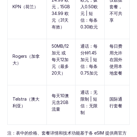
KPN（荷兰）
元，15GB
入0.50欧
套餐，
34.99 欧
元 | 短
不可共
元（31天
信：每条
享
有效）
0.30欧元
50MB/12
通话：每
每日费
加元 或
分钟1.45
用允许
Rogers（加拿
每天12加
加元 | 短
在国外
大）
元（最多
信：每条
使用本
20天）
0.75加元
地套餐
通话：无
每天10澳
Telstra（澳大
限制 | 短
国际通
元含2GB
利亚）
信：无限
行套餐
流量
制
注：表中的价格、套餐详情和技术功能基于各 eSIM 提供商官方