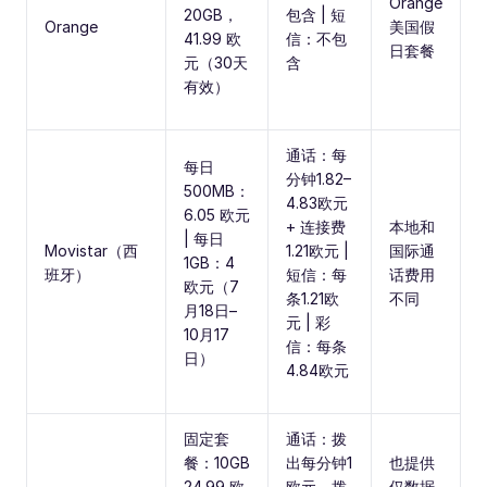
Orange
20GB，
包含 | 短
Orange
美国假
41.99 欧
信：不包
日套餐
元（30天
含
有效）
通话：每
每日
分钟1.82–
500MB：
4.83欧元
6.05 欧元
+ 连接费
本地和
| 每日
Movistar（西
1.21欧元 |
国际通
1GB：4
班牙）
短信：每
话费用
欧元（7
条1.21欧
不同
月18日–
元 | 彩
10月17
信：每条
日）
4.84欧元
固定套
通话：拨
餐：10GB
出每分钟1
也提供
24.99 欧
欧元，拨
仅数据