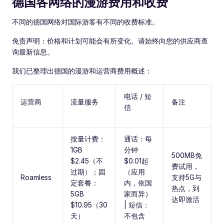
德国各网络的漫游费用和收费
不同的德国网络对国际游客有不同的收费标准。
免责声明：价格和计划可能会有所变化。请始终向您的供应商查
询最新信息。
我们已整理出德国的漫游和运营商费用概述：
电话 / 短
运营商
流量服务
备注
信
按量计费：
通话：每
1GB
分钟
500MB免
$2.45（不
$0.01起
费试用，
过期）；固
（应用
Roamless
支持5G与
定套餐：
内，依国
热点，到
5GB
家而异）
达即激活
$10.95（30
| 短信：
天）
不包含