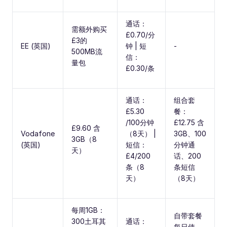
通话：
需额外购买
£0.70/分
£3的
EE (英国)
钟 | 短
-
500MB流
信：
量包
£0.30/条
通话：
组合套
£5.30
餐：
/100分钟
£12.75 含
£9.60 含
Vodafone
（8天） |
3GB、100
3GB（8
(英国)
短信：
分钟通
天）
£4/200
话、200
条（8
条短信
天）
（8天）
每周1GB：
自带套餐
300土耳其
通话：
每日使