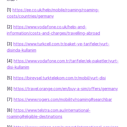
[1]
https://ee.co.uk/help/mobile/roaming/roaming-
costs/countries/germany
[2]
https://www.vodafone.co.uk/help-and-
information/costs-and-charges/travelling-abroad
[3]
https://www.turkcell.com.tr/paket-ve-tarifeler/yurt-
disinda-kullanim
[4]
https://www.vodafone.com.tr/tarifeler/ek-paketler/yurt-
disi-kullanim
[5]
https://bireysel.turktelekom.com.tr/mobil/yurt-disi
[6]
https://travel.orange.com/en/buy-a-sim/offers/germany
[7]
https://www.rogers.com/mobility/roaming#searchbar
[8]
https://www.telstra.com.au/international-
roaming#eligible-destinations