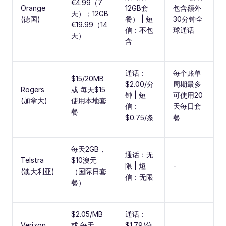
€4.99（7
Orange
12GB套
包含额外
天）；12GB
(德国)
餐） | 短
30分钟全
€19.99（14
信：不包
球通话
天）
含
通话：
每个账单
$15/20MB
$2.00/分
周期最多
Rogers
或 每天$15
钟 | 短
可使用20
(加拿大)
使用本地套
信：
天每日套
餐
$0.75/条
餐
每天2GB，
通话：无
Telstra
$10澳元
限 | 短
-
(澳大利亚)
（国际日套
信：无限
餐）
$2.05/MB
通话：
Verizon
或 每天
$1.79/分