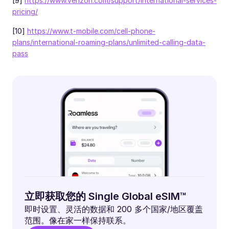
[9]
https://www.verizon.com/support/international-services-
pricing/
[10]
https://www.t-mobile.com/cell-phone-
plans/international-roaming-plans/unlimited-calling-data-
pass
立即获取您的 Single Global eSIM™
即时设置、灵活的数据和 200 多个国家/地区覆盖
范围。像在家一样保持联系。