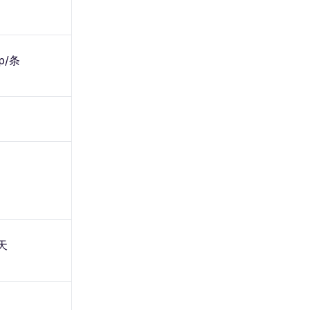
p/条
天