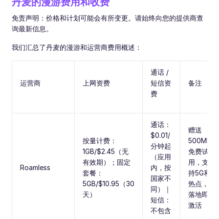
丹麦的漫游费用和收费
免责声明：价格和计划可能会有所变更。请始终向您的提供商查
询最新信息。
我们汇总了丹麦的漫游和运营商费用概述：
通话 /
运营商
上网资费
短信资
备注
费
通话：
赠送
$0.01/
按量计费：
500MB
分钟起
1GB/$2.45（无
免费试
（应用
有效期）；固定
用，支
Roamless
内，按
套餐：
持5G和
国家不
5GB/$10.95（30
热点，
同）｜
天）
落地即
短信：
激活
不包含