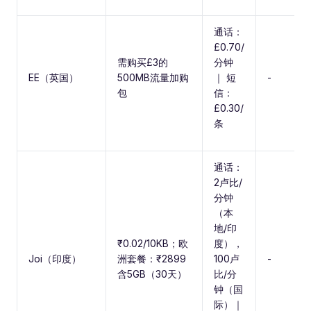
通话：
£0.70/
需购买£3的
分钟
EE（英国）
500MB流量加购
｜ 短
-
包
信：
£0.30/
条
通话：
2卢比/
分钟
（本
地/印
₹0.02/10KB；欧
度），
Joi（印度）
洲套餐：₹2899
100卢
-
含5GB（30天）
比/分
钟（国
际）｜