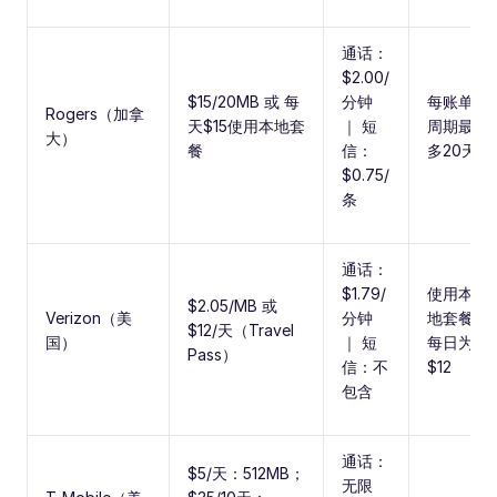
通话：
$2.00/
$15/20MB 或 每
分钟
每账单
Rogers（加拿
天$15使用本地套
｜ 短
周期最
大）
餐
信：
多20天
$0.75/
条
通话：
$1.79/
使用本
$2.05/MB 或
Verizon（美
分钟
地套餐
$12/天（Travel
国）
｜ 短
每日为
Pass）
信：不
$12
包含
通话：
$5/天：512MB；
无限