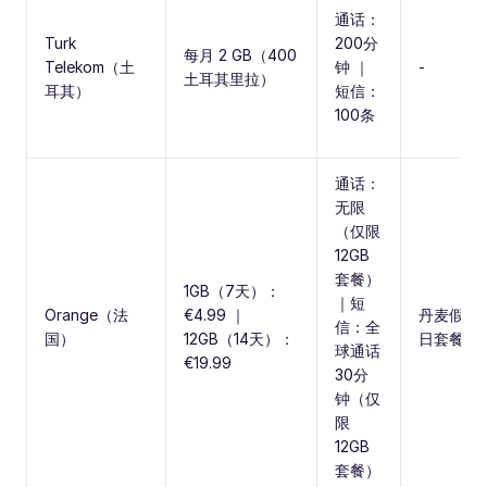
通话：
Turk
200分
每月 2 GB（400
Telekom（土
钟 ｜
-
土耳其里拉）
耳其）
短信：
100条
通话：
无限
（仅限
12GB
套餐）
1GB（7天）：
｜短
Orange（法
€4.99 ｜
丹麦假
信：全
国）
12GB（14天）：
日套餐
球通话
€19.99
30分
钟（仅
限
12GB
套餐）