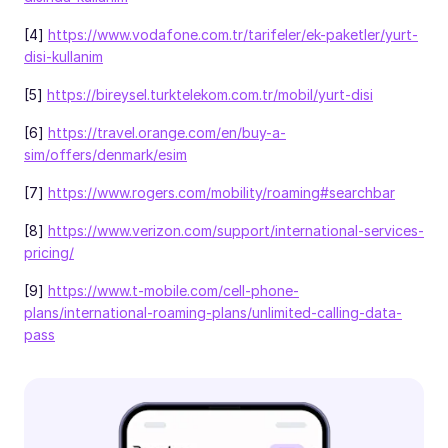
[4]
https://www.vodafone.com.tr/tarifeler/ek-paketler/yurt-
disi-kullanim
[5]
https://bireysel.turktelekom.com.tr/mobil/yurt-disi
[6]
https://travel.orange.com/en/buy-a-
sim/offers/denmark/esim
[7]
https://www.rogers.com/mobility/roaming#searchbar
[8]
https://www.verizon.com/support/international-services-
pricing/
[9]
https://www.t-mobile.com/cell-phone-
plans/international-roaming-plans/unlimited-calling-data-
pass