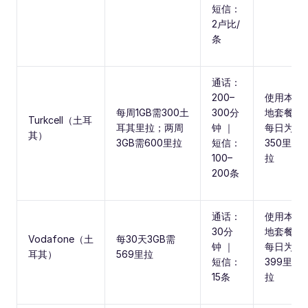
短信：
2卢比/
条
通话：
200–
使用本
每周1GB需300土
300分
地套餐
Turkcell（土耳
耳其里拉；两周
钟 ｜
每日为
其）
3GB需600里拉
短信：
350里
100–
拉
200条
通话：
使用本
30分
地套餐
Vodafone（土
每30天3GB需
钟 ｜
每日为
耳其）
569里拉
短信：
399里
15条
拉