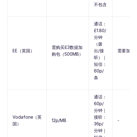
不包含
通话：
£1.80/
分钟
（拨
需购买£3数据加
EE（英国）
出/接
需要加购
购包（500MB）
听）｜
短信：
60p/
条
通话：
60p/
分钟｜
Vodafone（英
接听：
12p/MB
-
国）
36p/
分钟｜