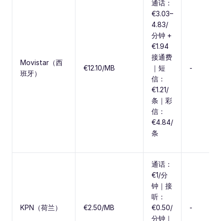
通话：
€3.03–
4.83/
分钟 +
€1.94
接通费
Movistar（西
€12.10/MB
｜短
-
班牙）
信：
€1.21/
条｜彩
信：
€4.84/
条
通话：
€1/分
钟｜接
听：
KPN（荷兰）
€2.50/MB
€0.50/
-
分钟｜