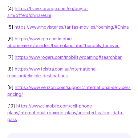
[4]
https://travel.orange.com/en/buy-a-
sim/offers/china/esim
[5]
https://www.movistar.es/tarifas-moviles/roaming/#China
[6]
https://www.kpn.com/mobiel-
abonnement/bundels/buitenland.htm#bundels_tarieven
[7]
https://www.rogers.com/mobility/roaming#searchbar
[8]
https://www.telstra.com.au/international-
roaming#eligible-destinations
[9]
https://www.verizon.com/support/international-services-
pricing/
[10]
https://www.t-mobile.com/cell-phone-
plans/international-roaming-plans/unlimited-calling-data-
pass