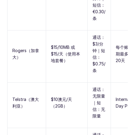
短信：
€0.30/
条
通话：
$3/分
$15/10MB 或
每个账单
Rogers（加拿
钟｜短
$15/天（使用本
期最多使
大）
信：
地套餐）
20天
$0.75/
条
通话：
无限量
Telstra（澳大
$10澳元/天
Internatio
｜短
利亚）
（2GB）
Day Pass
信：无
限量
通话：