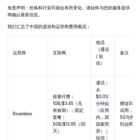
免责声明：价格和计划可能会有所变化。请始终与您的服务提供
商确认最新信息。
我们汇总了中国的漫游和运营商费用概况：
电话
（通话
运营商
互联网
备注
/ 短
信）
通话：
从
按量付费：
$0.01/
1GB/$3.45（无
分钟起
赠送500
有效期）；固定
（应用
试用，支
Roamless
套餐：
内，因
5G与热点
5GB/$13.95（30
国家而
到达即激
天）
异）｜
短信：