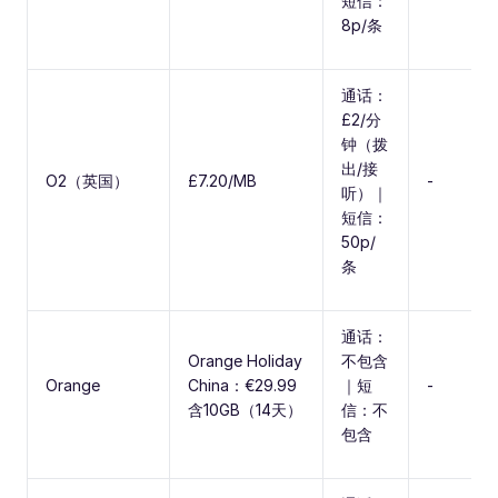
短信：
8p/条
通话：
£2/分
钟（拨
出/接
O2（英国）
£7.20/MB
-
听）｜
短信：
50p/
条
通话：
Orange Holiday
不包含
Orange
China：€29.99
｜短
-
含10GB（14天）
信：不
包含