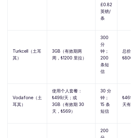
£0.82
英镑/
条
300
分
Turkcell（土耳
3GB（有效期两
钟；
总价
其）
周，₺1200 里拉）
200
₺800
条短
信
使用个人套餐：
30 分
Vodafone（土
₺499/天；或
钟；
₺469（
耳其）
3GB（有效期 30
15 条
天有效
天，₺569）
短信
200
分