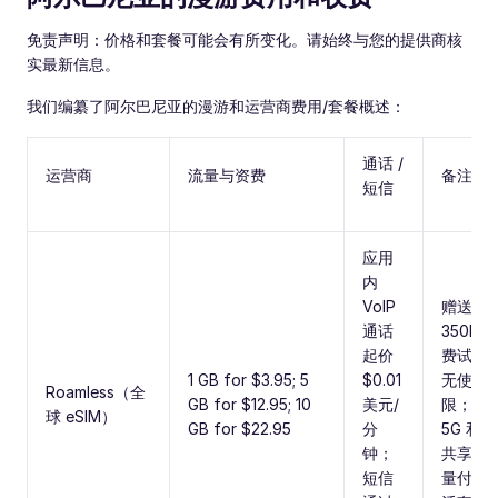
免责声明：价格和套餐可能会有所变化。请始终与您的提供商核
实最新信息。
我们编纂了阿尔巴尼亚的漫游和运营商费用/套餐概述：
通话 /
运营商
流量与资费
备注
短信
应用
内
VoIP
赠送
通话
350MB
起价
费试用
1 GB for $3.95; 5
$0.01
无使用
Roamless（全
GB for $12.95; 10
美元/
限；支
球 eSIM）
GB for $22.95
分
5G 和
钟；
共享；
短信
量付费