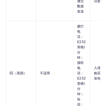
通过
活套餐
数据
发送
拨打
电
话：
£2.52
英镑/
分
钟；
接听
电
入境后
EE（英国）
不适用
话：
购买流
£2.52
加包
英镑/
分
钟；
短
信：