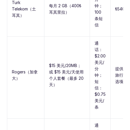
Turk
每月 2 GB（400₺
钟；
Telekom（土
₺540 
耳其里拉）
100
耳其）
条短
信
通
话：
$2.00
美元/
$15 美元/20MB；
分
提供每
Rogers（加拿
或 $15 美元/天使用
钟；
旅行套
大）
个人套餐（最多 20
短
选项
天）
信：
$0.75
美元/
条
通