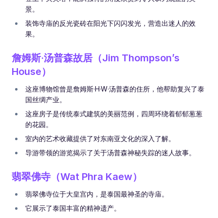
景。
装饰寺庙的反光瓷砖在阳光下闪闪发光，营造出迷人的效
果。
詹姆斯·汤普森故居（Jim Thompson’s
House）
这座博物馆曾是詹姆斯·H·W·汤普森的住所，他帮助复兴了泰
国丝绸产业。
这座房子是传统泰式建筑的美丽范例，四周环绕着郁郁葱葱
的花园。
室内的艺术收藏提供了对东南亚文化的深入了解。
导游带领的游览揭示了关于汤普森神秘失踪的迷人故事。
翡翠佛寺（Wat Phra Kaew）
翡翠佛寺位于大皇宫内，是泰国最神圣的寺庙。
它展示了泰国丰富的精神遗产。