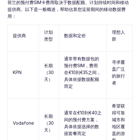
荷兰的预付费SIM卡费用取决于数据配额、计划持续时间和移动
提供商。以下是一般概述，帮助估算您逗留期间的移动数据费
用：
计划
理想人
提供商
数据和定价
类型
群
通常带有数据包的
寻求覆
长期
预付费SIM，费用
盖广泛
KPN
（30
在€10到€35之间，
的旅行
天）
具体依据数据配额
者
而定
希望获
通常在€10到€40之
得可靠
长期
间的预付费方案，
城市和
Vodafone
（30
具体依据选择的数
地区覆
天）
据套餐而定
盖的游