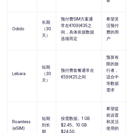
客
预付费SIM方案通
希望灵
长期
常在€10到€35之
活预付
Odido
（30
间，具体依据数据
费的用
天）
选项而定
户
预算有
限的旅
短期
预付费套餐通常在
行者，
Lebara
（30
€5到€25之间
适合中
天）
等数据
需求
希望提
前设置
短期
按需数据。1 GB
Roamless
和灵活
到长
$2.45。10 GB
(eSIM)
使用的
期
$24.50。