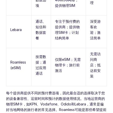
理
项
提供物理SIM
通话、
专注于预付费的
深受游
短信和
提供商；提供物
客欢
Lebara
数据套
理SIM卡；计划
迎；激
餐
结构简单
活简单
无需访
按需数
仅限eSIM；无需
问商
Roamless
据；通
物理卡；旅行前
店；抵
(eSIM)
过应用
激活
达前安
通话
装
每个提供商提供不同的预付费选项，因此最合适的选择取决于您
的设备兼容性、逗留时间和预计的数据使用情况。当地运营商的
物理SIM卡，如KPN、Vodafone、Odido和Lebara，通常是偏
好当地网络的旅行者的常见选择。Roamless可能是那些希望提前