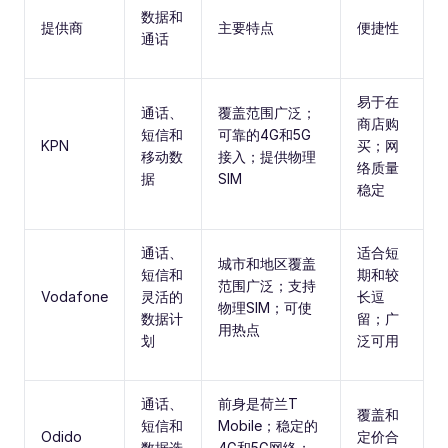
数据和
提供商
主要特点
便捷性
通话
易于在
通话、
覆盖范围广泛；
商店购
短信和
可靠的4G和5G
KPN
买；网
移动数
接入；提供物理
络质量
据
SIM
稳定
通话、
适合短
城市和地区覆盖
短信和
期和较
范围广泛；支持
Vodafone
灵活的
长逗
物理SIM；可使
数据计
留；广
用热点
划
泛可用
通话、
前身是荷兰T
覆盖和
短信和
Mobile；稳定的
Odido
定价合
数据选
4G和5G网络；