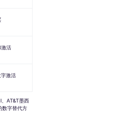
买
和激活
数字激活
、AT&T墨西
活的数字替代方