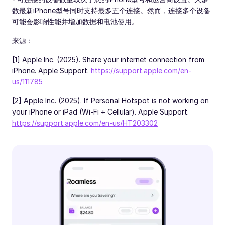
数最新iPhone型号同时支持最多五个连接。然而，连接多个设备
可能会影响性能并增加数据和电池使用。
来源：
[1] Apple Inc. (2025). Share your internet connection from
iPhone. Apple Support.
https://support.apple.com/en-
us/111785
[2] Apple Inc. (2025). If Personal Hotspot is not working on
your iPhone or iPad (Wi-Fi + Cellular). Apple Support.
https://support.apple.com/en-us/HT203302