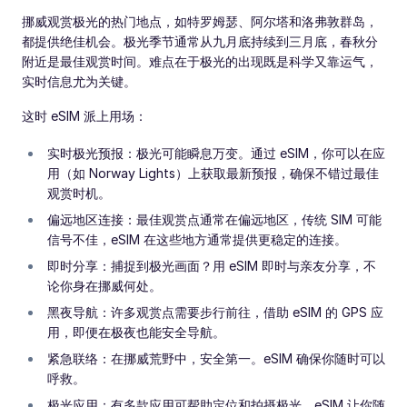
挪威观赏极光的热门地点，如特罗姆瑟、阿尔塔和洛弗敦群岛，
都提供绝佳机会。极光季节通常从九月底持续到三月底，春秋分
附近是最佳观赏时间。难点在于极光的出现既是科学又靠运气，
实时信息尤为关键。
这时 eSIM 派上用场：
实时极光预报：极光可能瞬息万变。通过 eSIM，你可以在应
用（如 Norway Lights）上获取最新预报，确保不错过最佳
观赏时机。
偏远地区连接：最佳观赏点通常在偏远地区，传统 SIM 可能
信号不佳，eSIM 在这些地方通常提供更稳定的连接。
即时分享：捕捉到极光画面？用 eSIM 即时与亲友分享，不
论你身在挪威何处。
黑夜导航：许多观赏点需要步行前往，借助 eSIM 的 GPS 应
用，即便在极夜也能安全导航。
紧急联络：在挪威荒野中，安全第一。eSIM 确保你随时可以
呼救。
极光应用：有多款应用可帮助定位和拍摄极光，eSIM 让你随