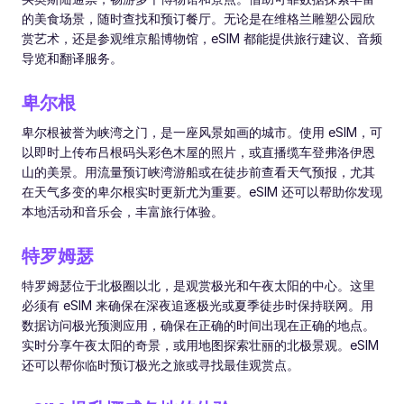
的美食场景，随时查找和预订餐厅。无论是在维格兰雕塑公园欣
赏艺术，还是参观维京船博物馆，eSIM 都能提供旅行建议、音频
导览和翻译服务。
卑尔根
卑尔根被誉为峡湾之门，是一座风景如画的城市。使用 eSIM，可
以即时上传布吕根码头彩色木屋的照片，或直播缆车登弗洛伊恩
山的美景。用流量预订峡湾游船或在徒步前查看天气预报，尤其
在天气多变的卑尔根实时更新尤为重要。eSIM 还可以帮助你发现
本地活动和音乐会，丰富旅行体验。
特罗姆瑟
特罗姆瑟位于北极圈以北，是观赏极光和午夜太阳的中心。这里
必须有 eSIM 来确保在深夜追逐极光或夏季徒步时保持联网。用
数据访问极光预测应用，确保在正确的时间出现在正确的地点。
实时分享午夜太阳的奇景，或用地图探索壮丽的北极景观。eSIM
还可以帮你临时预订极光之旅或寻找最佳观赏点。