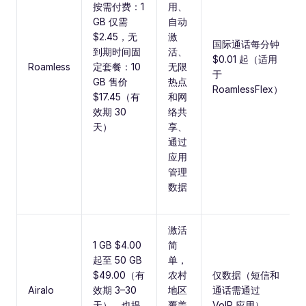
按需付费：1
用、
GB 仅需
自动
$2.45，无
激
国际通话每分钟
到期时间固
活、
$0.01 起（适用
Roamless
定套餐：10
无限
于
GB 售价
热点
RoamlessFlex）
$17.45（有
和网
效期 30
络共
天）
享、
通过
应用
管理
数据
激活
1 GB $4.00
简
起至 50 GB
单，
$49.00（有
农村
仅数据（短信和
Airalo
效期 3–30
地区
通话需通过
天），也提
覆盖
VoIP 应用）