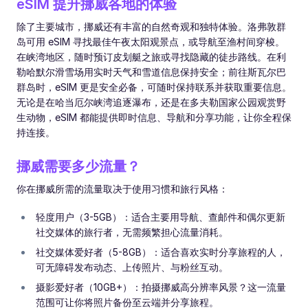
eSIM 提升挪威各地的体验
除了主要城市，挪威还有丰富的自然奇观和独特体验。洛弗敦群
岛可用 eSIM 寻找最佳午夜太阳观景点，或导航至渔村间穿梭。
在峡湾地区，随时预订皮划艇之旅或寻找隐藏的徒步路线。在利
勒哈默尔滑雪场用实时天气和雪道信息保持安全；前往斯瓦尔巴
群岛时，eSIM 更是安全必备，可随时保持联系并获取重要信息。
无论是在哈当厄尔峡湾追逐瀑布，还是在多夫勒国家公园观赏野
生动物，eSIM 都能提供即时信息、导航和分享功能，让你全程保
持连接。
挪威需要多少流量？
你在挪威所需的流量取决于使用习惯和旅行风格：
轻度用户（3-5GB）：适合主要用导航、查邮件和偶尔更新
社交媒体的旅行者，无需频繁担心流量消耗。
社交媒体爱好者（5-8GB）：适合喜欢实时分享旅程的人，
可无障碍发布动态、上传照片、与粉丝互动。
摄影爱好者（10GB+）：拍摄挪威高分辨率风景？这一流量
范围可让你将照片备份至云端并分享旅程。