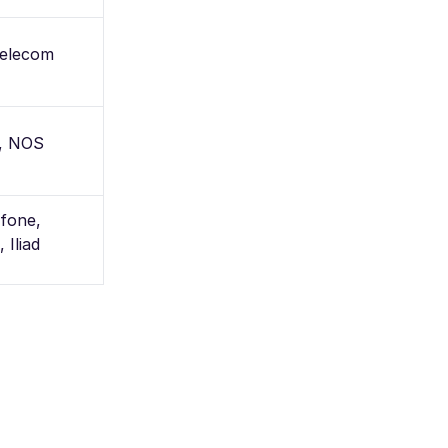
elecom
, NOS
fone,
 Iliad
。