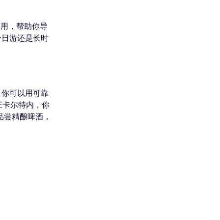
有用，帮助你导
一日游还是长时
，你可以用可靠
庄卡尔特内，你
斯品尝精酿啤酒，