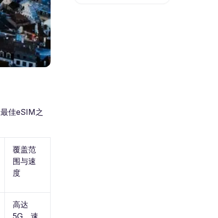
最佳eSIM之
覆盖范
围与速
度
高达
5G，速