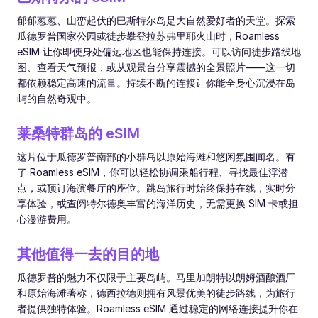
郁郁葱葱、山峦起伏的巴斯特尔岛是大自然爱好者的天堂。探索
瓜德罗普国家公园或徒步攀登拉苏弗里耶火山时，Roamless
eSIM 让你即便身处偏远地区也能保持连接。可以访问徒步路线地
图、查看天气预报，或从观景台分享震撼的全景照片——这一切
都依赖稳定高速的流量。持续不断的连接让你能全身心沉浸在岛
屿的自然奇观中。
莱桑特群岛的 eSIM
这片位于瓜德罗普南部的小群岛以原始海滩和悠闲氛围闻名。有
了 Roamless eSIM，你可以轻松协调乘船行程、寻找最佳浮潜
点，或预订海滨餐厅的座位。跳岛旅行时始终保持在线，实时分
享体验，或查阅特尔德奥丰富的海洋历史，无需更换 SIM 卡或担
心漫游费用。
其他值得一去的目的地
瓜德罗普的魅力不仅限于主要岛屿。马里加朗特以朗姆酒酿酒厂
和原始海滩著称，德西拉德则拥有风景优美的徒步路线，为旅行
者提供独特体验。Roamless eSIM 通过稳定的网络连接提升你在