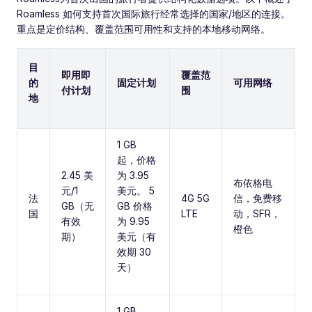
Roamless 如何支持首次国际旅行经常选择的国家/地区的连接。
重点是定价结构、覆盖范围可用性和支持的本地移动网络。
目
即用即
覆盖范
的
固定计划
可用网络
付计划
围
地
1 GB
起，价格
2.45 美
为 3.95
布依格电
元/1
美元。 5
法
4G 5G
信，免费移
GB（无
GB 价格
国
LTE
动，SFR，
有效
为 9.95
橙色
期）
美元（有
效期 30
天）
1 GB