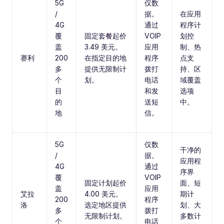
5G
仅数
/
据。
在应用
4G
通过
程序计
覆
固定套餐起价
VOIP
划控
盖
3.49 美元。
应用
制、热
赛利
200
在指定目的地
程序
点支
多
提供无限制计
拨打
持、区
个
划。
电话
域覆盖
目
和发
选项
的
送短
中。
地
信。
5G
仅数
干净的
/
据。
应用程
4G
通过
序界
覆
VOIP
固定计划起价
面、短
盖
应用
艾拉
4.00 美元。
期计
200
程序
洛
选定地区提供
划、大
多
拨打
无限制计划。
多数计
个
电话