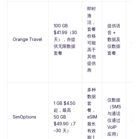
即时
激
活，
100 GB
提供语
套餐
$41.99（30
音 +
价格
高
Orange Travel
天），亦提
数据及
可能
5G
供无限数据
仅数据
高于
套餐
套餐
其他
提供
商
多种
数据
仅数据
1 GB $4.50
套
（SMS
起，最高
餐，
与通话
高
SimOptions
50 GB
eSIM
仅通过
5G
$49.90（7
最长
VoIP
–30 天）
有效
应用）
期 1