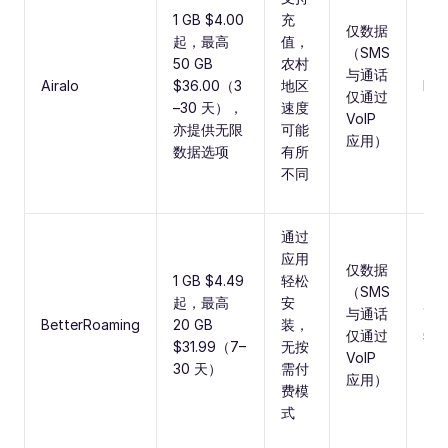
1 GB $4.00
充
仅数据
起，最高
值，
（SMS
50 GB
农村
与通话
Airalo
$36.00（3
地区
LTE
仅通过
–30 天），
速度
VoIP
亦提供无限
可能
应用）
数据选项
有所
不同
通过
应用
仅数据
1 GB $4.49
轻松
（SMS
起，最高
安
与通话
高
BetterRoaming
20 GB
装，
仅通过
5G
$31.99（7–
无按
VoIP
30 天）
需付
应用）
费模
式