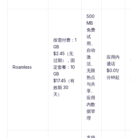
500
MB
免费
试
按需付费：1
用、
GB
自动
$2.45（无
高
激
应用内
过期），固
5G
活、
通话
Roamless
定套餐：10
无
无限
$0.01/
GB
度
热点
分钟起
$17.45（有
制
与共
效期 30
享、
天）
应用
内数
据管
理
支持