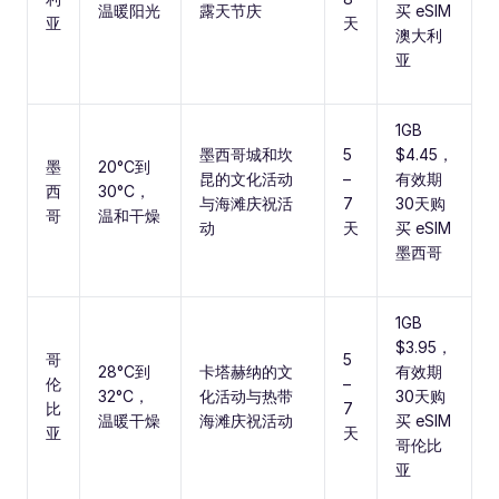
温暖阳光
露天节庆
买 eSIM
亚
天
澳大利
亚
1GB
墨西哥城和坎
5
$4.45，
墨
20°C到
昆的文化活动
–
有效期
西
30°C，
与海滩庆祝活
7
30天购
哥
温和干燥
动
天
买 eSIM
墨西哥
1GB
$3.95，
哥
5
28°C到
卡塔赫纳的文
有效期
伦
–
32°C，
化活动与热带
30天购
比
7
温暖干燥
海滩庆祝活动
买 eSIM
亚
天
哥伦比
亚