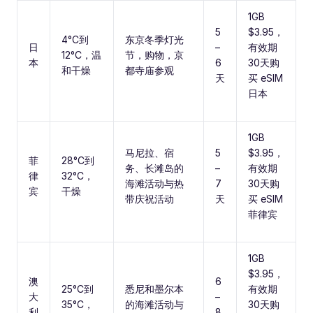
1GB
5
$3.95，
4°C到
东京冬季灯光
日
–
有效期
12°C，温
节，购物，京
本
6
30天购
和干燥
都寺庙参观
天
买 eSIM
日本
1GB
马尼拉、宿
5
$3.95，
菲
28°C到
务、长滩岛的
–
有效期
律
32°C，
海滩活动与热
7
30天购
宾
干燥
带庆祝活动
天
买 eSIM
菲律宾
1GB
$3.95，
澳
6
25°C到
悉尼和墨尔本
有效期
大
–
35°C，
的海滩活动与
30天购
利
8