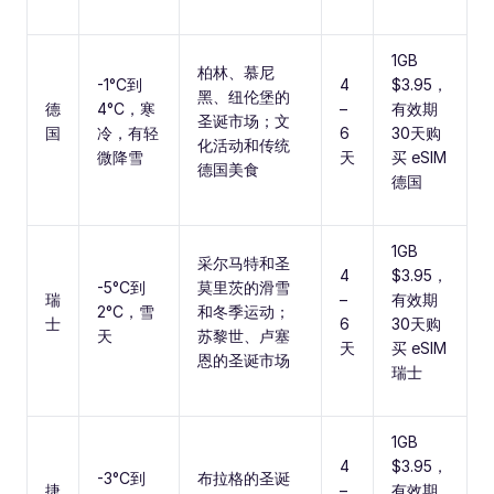
1GB
柏林、慕尼
-1°C到
4
$3.95，
黑、纽伦堡的
德
4°C，寒
–
有效期
圣诞市场；文
国
冷，有轻
6
30天购
化活动和传统
微降雪
天
买 eSIM
德国美食
德国
1GB
采尔马特和圣
4
$3.95，
-5°C到
莫里茨的滑雪
瑞
–
有效期
2°C，雪
和冬季运动；
士
6
30天购
天
苏黎世、卢塞
天
买 eSIM
恩的圣诞市场
瑞士
1GB
4
$3.95，
-3°C到
布拉格的圣诞
捷
–
有效期