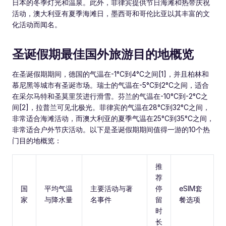
日本的冬季灯光和温泉。此外，菲律宾提供节日海滩和热带庆祝
活动，澳大利亚有夏季海滩日，墨西哥和哥伦比亚以其丰富的文
化活动而闻名。
圣诞假期最佳国外旅游目的地概览
在圣诞假期期间，德国的气温在-1°C到4°C之间[1]，并且柏林和
慕尼黑等城市有圣诞市场。瑞士的气温在-5°C到2°C之间，适合
在采尔马特和圣莫里茨进行滑雪。芬兰的气温在-10°C到-2°C之
间[2]，拉普兰可见北极光。菲律宾的气温在28°C到32°C之间，
非常适合海滩活动，而澳大利亚的夏季气温在25°C到35°C之间，
非常适合户外节庆活动。以下是圣诞假期期间值得一游的10个热
门目的地概览：
推
荐
国
平均气温
主要活动与著
停
eSIM套
家
与降水量
名事件
留
餐选项
时
长