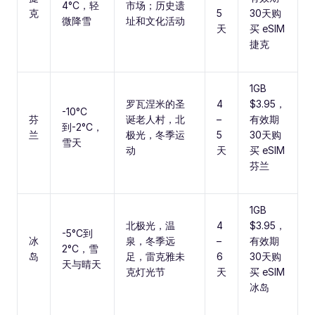
4°C，轻
市场；历史遗
克
5
30天购
微降雪
址和文化活动
天
买 eSIM
捷克
1GB
罗瓦涅米的圣
4
$3.95，
-10°C
芬
诞老人村，北
–
有效期
到-2°C，
兰
极光，冬季运
5
30天购
雪天
动
天
买 eSIM
芬兰
1GB
北极光，温
4
$3.95，
-5°C到
冰
泉，冬季远
–
有效期
2°C，雪
岛
足，雷克雅未
6
30天购
天与晴天
克灯光节
天
买 eSIM
冰岛