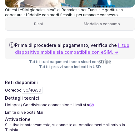
Ottieni l'eSIM globale unica™ di Roamless per Tunisia e goditi una
copertura affidabile con modi flessibili per rimanere connesso.
Piani
Modello a consumo
Prima di procedere al pagamento, verifica che
il tuo
dispositivo mobile sia compatibile con eSIM. →
Tutti i tuoi pagamenti sono sicuri con
Tutti i prezzi sono indicati in USD
Reti disponibili
Ooredoo
3G/4G/5G
Dettagli tecnici
Hotspot / Condivisione connessione:
Illimitato
Limite di velocità:
Mai
Attivazione
Si attiva istantaneamente, si connette automaticamente all'arrivo in
Tunisia