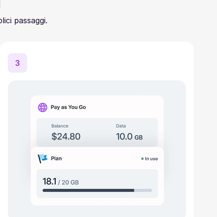
i
lici passaggi.
3