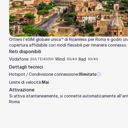
Ottieni l'eSIM globale unica™ di Roamless per Roma e goditi un
copertura affidabile con modi flessibili per rimanere connesso.
Reti disponibili
Vodafone
Wind
Iliad
3G/LTE/4G/5G
3G/4G
3G/4G
Dettagli tecnici
Hotspot / Condivisione connessione:
Illimitato
Limite di velocità:
Mai
Attivazione
Si attiva istantaneamente, si connette automaticamente all'arri
Roma