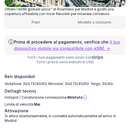
Ottieni l'eSIM globale unica™ di Roamless per Madrid e goditi una
copertura affidabile con modi flessibili per rimanere connesso.
Piani
Modello a consumo
Prima di procedere al pagamento, verifica che
il tuo
dispositivo mobile sia compatibile con eSIM. →
Tutti i tuoi pagamenti sono sicuri con
Tutti i prezzi sono indicati in USD
Reti disponibili
Vodafone
3G/LTE/4G/5G
Movistar
3G/LTE/4G/5G
Yoigo
3G/4G
Dettagli tecnici
Hotspot / Condivisione connessione:
Illimitato
Limite di velocità:
Mai
Attivazione
Si attiva istantaneamente, si connette automaticamente all'arrivo in
Madrid