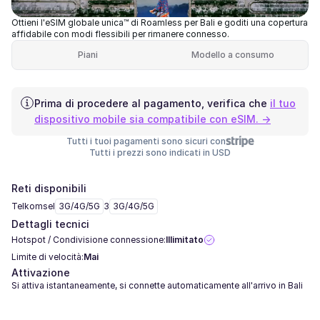
Ottieni l'eSIM globale unica™ di Roamless per Bali e goditi una copertura
affidabile con modi flessibili per rimanere connesso.
Piani
Modello a consumo
Prima di procedere al pagamento, verifica che
il tuo
dispositivo mobile sia compatibile con eSIM. →
Tutti i tuoi pagamenti sono sicuri con
Tutti i prezzi sono indicati in USD
Reti disponibili
Telkomsel
3G/4G/5G
3
3G/4G/5G
Dettagli tecnici
Hotspot / Condivisione connessione:
Illimitato
Limite di velocità:
Mai
Attivazione
Si attiva istantaneamente, si connette automaticamente all'arrivo in Bali