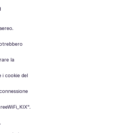
d
 aereo.
 potrebbero
rare la
 i cookie del
 connessione
FreeWiFi_KIX".
.