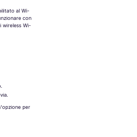
litato al Wi-
funzionare con
vi wireless Wi-
.
via.
n'opzione per