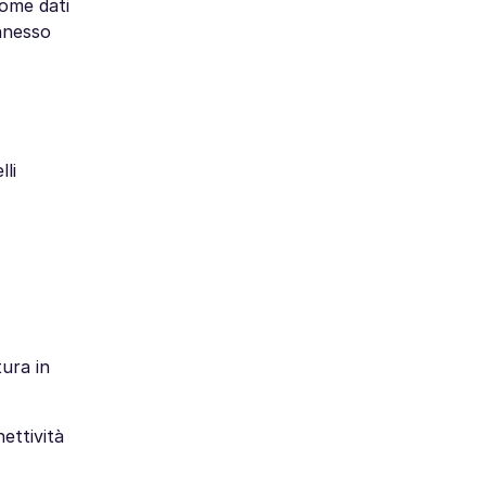
come dati
nnesso
li
ura in
ettività