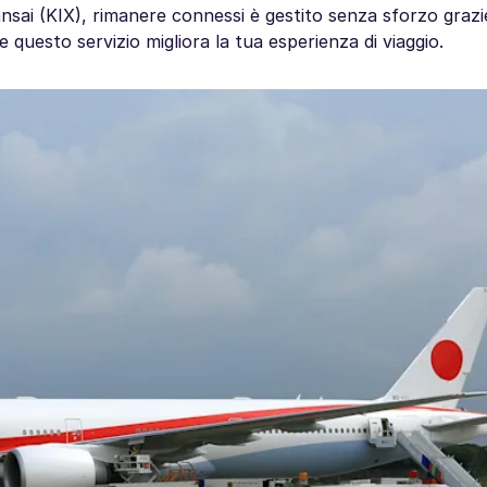
sai (KIX), rimanere connessi è gestito senza sforzo grazie
e questo servizio migliora la tua esperienza di viaggio.