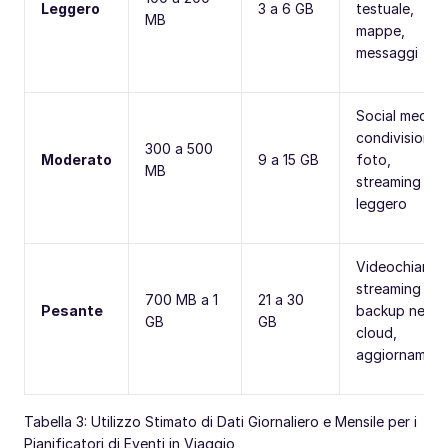
Leggero
3 a 6 GB
testuale,
MB
mappe,
messaggi
Social media,
condivisione
300 a 500
Moderato
9 a 15 GB
foto,
MB
streaming
leggero
Videochiamat
streaming HD,
700 MB a 1
21 a 30
Pesante
backup nel
GB
GB
cloud,
aggiornament
Tabella 3: Utilizzo Stimato di Dati Giornaliero e Mensile per i
Pianificatori di Eventi in Viaggio