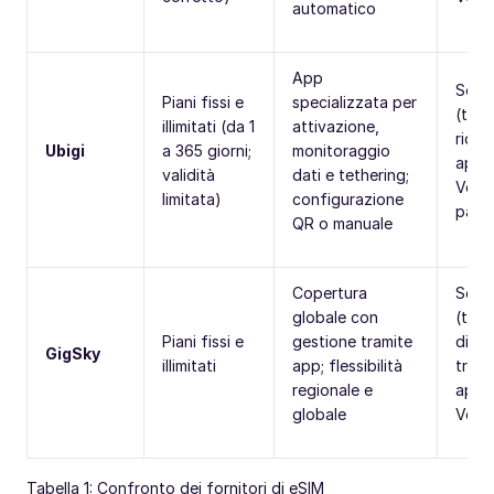
automatico
App
Solo 
Piani fissi e
specializzata per
(tele
illimitati (da 1
attivazione,
richi
Ubigi
a 365 giorni;
monitoraggio
appli
validità
dati e tethering;
VoIP 
limitata)
configurazione
parti
QR o manuale
Copertura
Solo 
globale con
(tele
Piani fissi e
gestione tramite
dispo
GigSky
illimitati
app; flessibilità
trami
regionale e
appli
globale
VoIP
Tabella 1: Confronto dei fornitori di eSIM