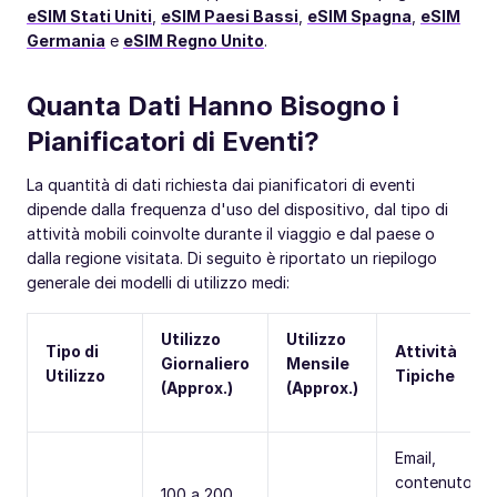
eSIM Stati Uniti
,
eSIM Paesi Bassi
,
eSIM Spagna
,
eSIM
Germania
e
eSIM Regno Unito
.
Quanta Dati Hanno Bisogno i
Pianificatori di Eventi?
La quantità di dati richiesta dai pianificatori di eventi
dipende dalla frequenza d'uso del dispositivo, dal tipo di
attività mobili coinvolte durante il viaggio e dal paese o
dalla regione visitata. Di seguito è riportato un riepilogo
generale dei modelli di utilizzo medi:
Utilizzo
Utilizzo
Tipo di
Attività
Giornaliero
Mensile
Utilizzo
Tipiche
(Approx.)
(Approx.)
Email,
contenuto
100 a 200