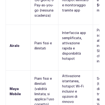
Pay-as-you-
e monitoraggio
$0.01
go (nessuna
tramite app
minu
scadenza)
Princ
Interfaccia app
solo 
semplificata,
alcun
Piani fissi e
attivazione
Airalo
incl
illimitati
rapida e
SMS 
disponibilità
chia
hotspot
inter
Attivazione
Piani fissi e
Solo 
istantanea,
illimitati
(tele
hotspot Wi-Fi
Maya
(validità
dispo
inclusivi e
Mobile
limitata; si
trami
opzioni di
applica l'uso
appli
rinnovo
corretto)
VoIP