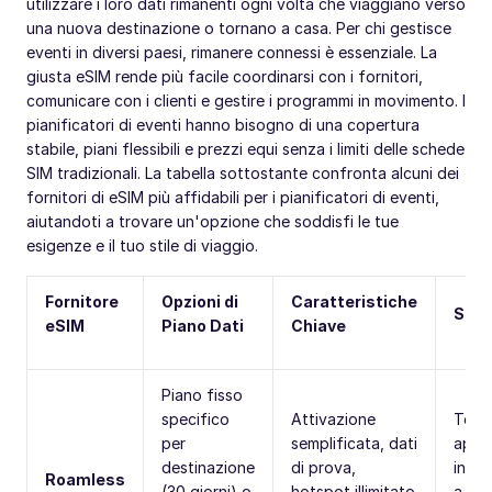
utilizzare i loro dati rimanenti ogni volta che viaggiano verso
una nuova destinazione o tornano a casa. Per chi gestisce
eventi in diversi paesi, rimanere connessi è essenziale. La
giusta eSIM rende più facile coordinarsi con i fornitori,
comunicare con i clienti e gestire i programmi in movimento. I
pianificatori di eventi hanno bisogno di una copertura
stabile, piani flessibili e prezzi equi senza i limiti delle schede
SIM tradizionali. La tabella sottostante confronta alcuni dei
fornitori di eSIM più affidabili per i pianificatori di eventi,
aiutandoti a trovare un'opzione che soddisfi le tue
esigenze e il tuo stile di viaggio.
Fornitore
Opzioni di
Caratteristiche
Serv
eSIM
Piano Dati
Chiave
Piano fisso
specifico
Attivazione
Telef
per
semplificata, dati
app 
destinazione
di prova,
inter
Roamless
(30 giorni) o
hotspot illimitato
a par