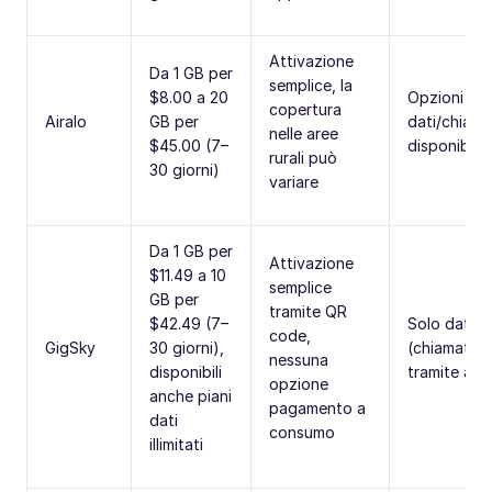
Attivazione
Da 1 GB per
semplice, la
$8.00 a 20
Opzioni
copertura
Airalo
GB per
dati/chiam
nelle aree
$45.00 (7–
disponibili
rurali può
30 giorni)
variare
Da 1 GB per
Attivazione
$11.49 a 10
semplice
GB per
tramite QR
$42.49 (7–
Solo dati
code,
GigSky
30 giorni),
(chiamate 
nessuna
disponibili
tramite app
opzione
anche piani
pagamento a
dati
consumo
illimitati