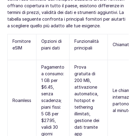
offrano copertura in tutto il paese, esistono differenze in
termini di prezzi, validità dei dati e strumenti aggiuntivi. La
tabella seguente confronta i principali fornitori per aiutarti
a scegliere quello più adatto alle tue esigenze.
Fornitore
Opzioni di
Funzionalità
Chiamate/
eSIM
piani dati
principali
Pagamento
Prova
a consumo:
gratuita di
1 GB per
200 MB,
$6.45,
attivazione
Le chiamat
senza
automatica,
internaziona
Roamless
scadenza;
hotspot e
partono da
piani fissi:
tethering
al minuto
5 GB per
illimitati,
$27.95,
gestione dei
validi 30
dati tramite
giorni
app