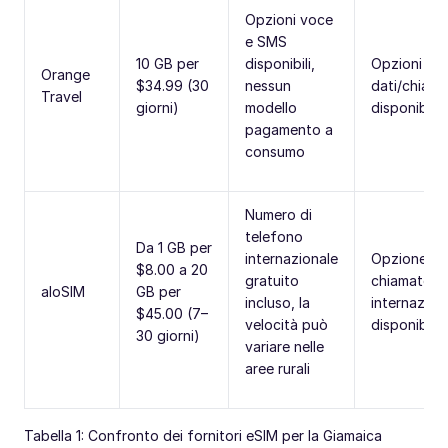
Opzioni voce
e SMS
10 GB per
disponibili,
Opzioni
Orange
$34.99 (30
nessun
dati/chiam
Travel
giorni)
modello
disponibili
pagamento a
consumo
Numero di
telefono
Da 1 GB per
internazionale
Opzione di
$8.00 a 20
gratuito
chiamate
aloSIM
GB per
incluso, la
internaziona
$45.00 (7–
velocità può
disponibile
30 giorni)
variare nelle
aree rurali
Tabella 1: Confronto dei fornitori eSIM per la Giamaica