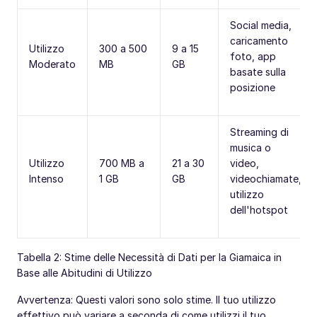
Social media,
caricamento
Utilizzo
300 a 500
9 a 15
foto, app
Moderato
MB
GB
basate sulla
posizione
Streaming di
musica o
Utilizzo
700 MB a
21 a 30
video,
Intenso
1 GB
GB
videochiamate,
utilizzo
dell'hotspot
Tabella 2: Stime delle Necessità di Dati per la Giamaica in
Base alle Abitudini di Utilizzo
Avvertenza: Questi valori sono solo stime. Il tuo utilizzo
effettivo può variare a seconda di come utilizzi il tuo