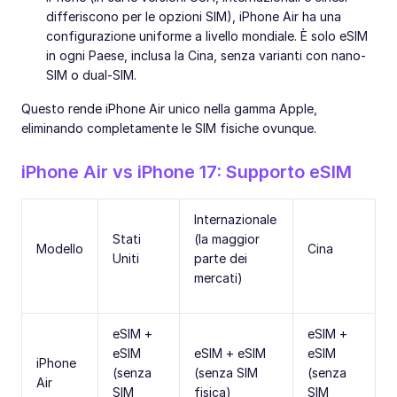
differiscono per le opzioni SIM), iPhone Air ha una
configurazione uniforme a livello mondiale. È solo eSIM
in ogni Paese, inclusa la Cina, senza varianti con nano-
SIM o dual-SIM.
Questo rende iPhone Air unico nella gamma Apple,
eliminando completamente le SIM fisiche ovunque.
iPhone Air vs iPhone 17: Supporto eSIM
Internazionale
Stati
(la maggior
Modello
Cina
Uniti
parte dei
mercati)
eSIM +
eSIM +
eSIM
eSIM + eSIM
eSIM
iPhone
(senza
(senza SIM
(senza
Air
SIM
fisica)
SIM