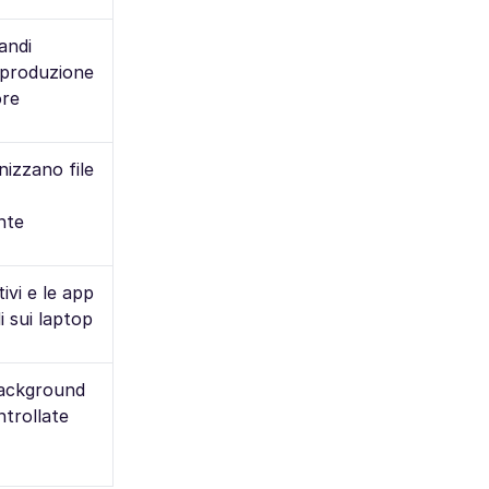
andi
iproduzione
ore
nizzano file
nte
tivi e le app
i sui laptop
 background
trollate