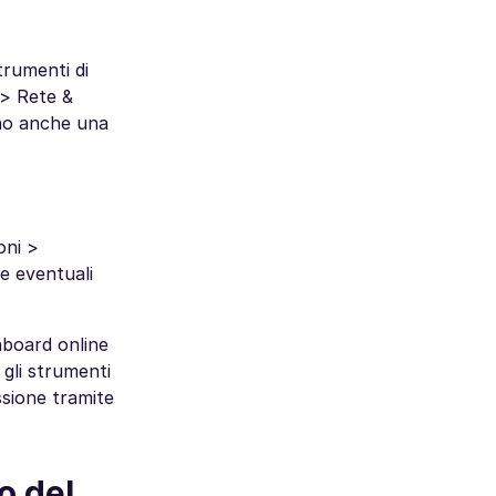
trumenti di
 > Rete &
ono anche una
oni >
de eventuali
shboard online
 gli strumenti
ssione tramite
o del