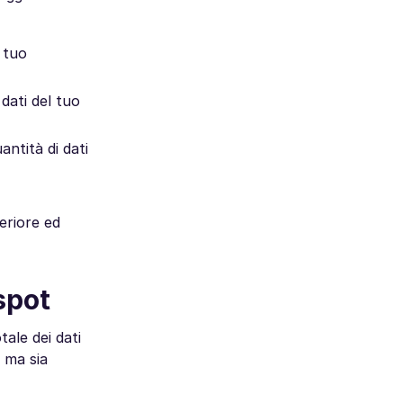
 tuo
dati del tuo
antità di dati
eriore ed
spot
ale dei dati
, ma sia