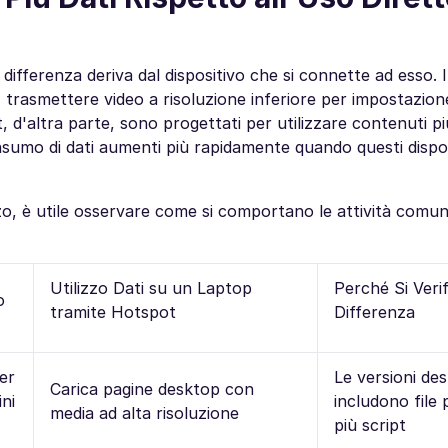
ifferenza deriva dal dispositivo che si connette ad esso. I
, trasmettere video a risoluzione inferiore per impostazion
et, d'altra parte, sono progettati per utilizzare contenuti pi
consumo di dati aumenti più rapidamente quando questi dispo
o, è utile osservare come si comportano le attività comun
Utilizzo Dati su un Laptop
Perché Si Verif
o
tramite Hotspot
Differenza
er
Le versioni de
Carica pagine desktop con
ini
includono file 
media ad alta risoluzione
più script