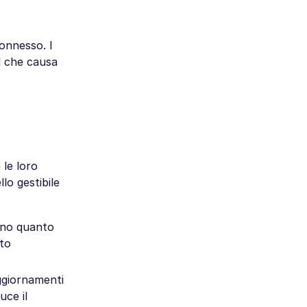
connesso. I
il che causa
 le loro
lo gestibile
rano quanto
nto
ggiornamenti
uce il