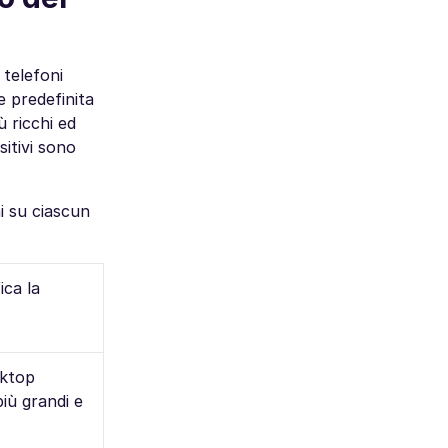
 telefoni
e predefinita
ù ricchi ed
sitivi sono
i su ciascun
ica la
sktop
più grandi e