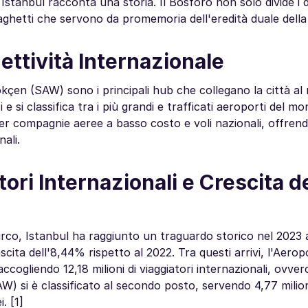
Istanbul racconta una storia. Il Bosforo non solo divide i 
ghetti che servono da promemoria dell'eredità duale della 
ettività Internazionale
çen (SAW) sono i principali hub che collegano la città al
e si classifica tra i più grandi e trafficati aeroporti del mo
er compagnie aeree a basso costo e voli nazionali, offren
ali.
tori Internazionali e Crescita d
urco, Istanbul ha raggiunto un traguardo storico nel 2023
rescita dell'8,44% rispetto al 2022. Tra questi arrivi, l'Aerop
ogliendo 12,18 milioni di viaggiatori internazionali, ovvero
W) si è classificato al secondo posto, servendo 4,77 milioni 
. [1]