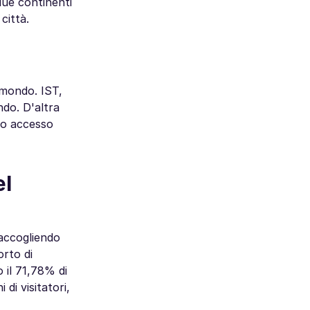
due continenti
città.
 mondo. IST,
ndo. D'altra
do accesso
el
 accogliendo
orto di
 il 71,78% di
di visitatori,