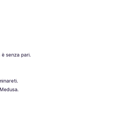
 è senza pari.
inareti.
i Medusa.