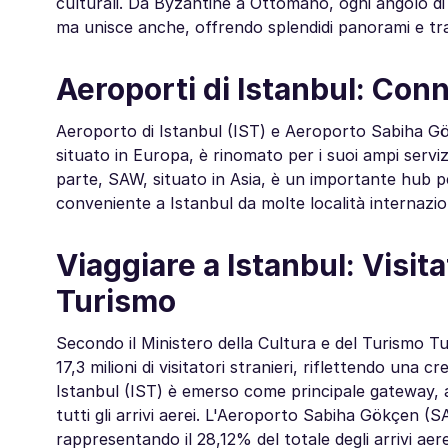
culturali. Da Byzantine a Ottomano, ogni angolo di 
ma unisce anche, offrendo splendidi panorami e tra
Aeroporti di Istanbul: Conn
Aeroporto di Istanbul (IST) e Aeroporto Sabiha Gök
situato in Europa, è rinomato per i suoi ampi servizi 
parte, SAW, situato in Asia, è un importante hub p
conveniente a Istanbul da molte località internazion
Viaggiare a Istanbul: Visita
Turismo
Secondo il Ministero della Cultura e del Turismo T
17,3 milioni di visitatori stranieri, riflettendo una c
Istanbul (IST) è emerso come principale gateway, acc
tutti gli arrivi aerei. L'Aeroporto Sabiha Gökçen (SA
rappresentando il 28,12% del totale degli arrivi aerei​