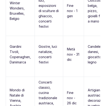
luci,
Cioccolato
Winter
esposizioni
Fine
belga,
Wonders,
di sculture di
nov - 1
pizzo,
Bruxelles,
ghiaccio,
gen
gioielli fatti
Belgio
concerti
a mano
festivi
Giardini
Giostre, luci
Candele
Metà
Tivoli,
natalizie,
danesi,
nov - 31
Copenaghen,
concerti
giocattoli i
dic
Danimarca
festivi
legno
Concerti
classici,
Mondo di
Artigianato
cucina
Fine
Natale di
austriaco,
tradizionale
nov -
Vienna,
decorazion
austriaca,
26 dic
Austria
in vetro