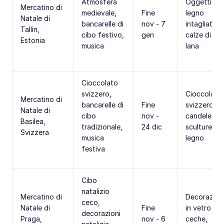
Atmosfera
Oggetti in
Mercatino di
medievale,
Fine
legno
Natale di
bancarelle di
nov - 7
intagliati,
Tallin,
cibo festivo,
gen
calze di
Estonia
musica
lana
Cioccolato
svizzero,
Cioccolato
Mercatino di
bancarelle di
Fine
svizzero,
Natale di
cibo
nov -
candele,
Basilea,
tradizionale,
24 dic
sculture in
Svizzera
musica
legno
festiva
Cibo
natalizio
Mercatino di
Decorazion
ceco,
Natale di
Fine
in vetro
decorazioni
Praga,
nov - 6
ceche,