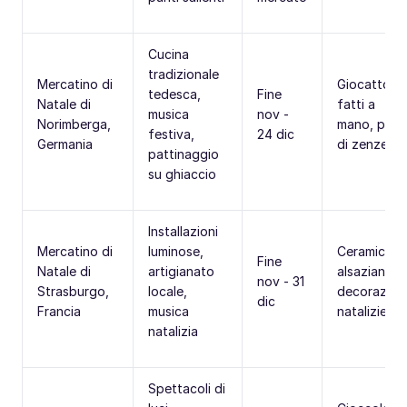
Cucina
tradizionale
Mercatino di
Giocattoli
tedesca,
Fine
Natale di
fatti a
musica
nov -
Norimberga,
mano, pan
festiva,
24 dic
Germania
di zenzero
pattinaggio
su ghiaccio
Installazioni
Mercatino di
luminose,
Ceramiche
Fine
Natale di
artigianato
alsaziane,
nov - 31
Strasburgo,
locale,
decorazion
dic
Francia
musica
natalizie
natalizia
Spettacoli di