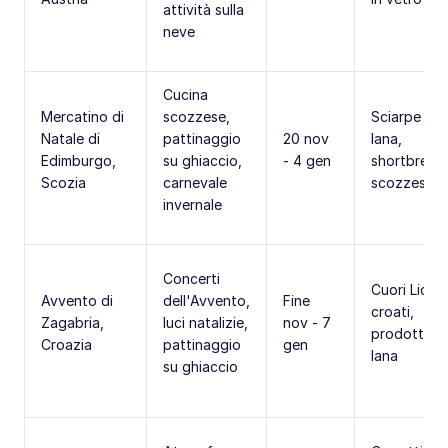
attività sulla
neve
Cucina
Mercatino di
scozzese,
Sciarpe di
Natale di
pattinaggio
20 nov
lana,
Edimburgo,
su ghiaccio,
- 4 gen
shortbread
Scozia
carnevale
scozzese
invernale
Concerti
Cuori Licita
Avvento di
dell'Avvento,
Fine
croati,
Zagabria,
luci natalizie,
nov - 7
prodotti in
Croazia
pattinaggio
gen
lana
su ghiaccio